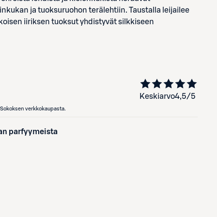
nkukan ja tuoksuruohon terälehtiin. Taustalla leijailee
oisen iiriksen tuoksut yhdistyvät silkkiseen
Keskiarvo
4,5
/5
en Sokoksen verkkokaupasta.
tan parfyymeista