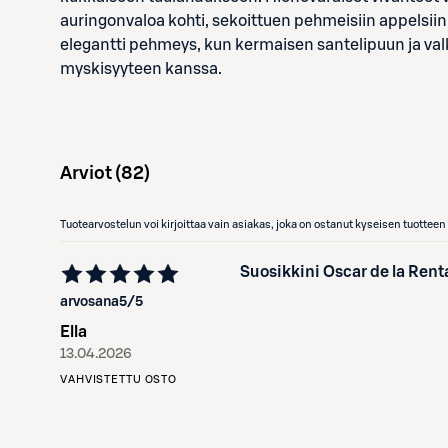
auringonvaloa kohti, sekoittuen pehmeisiin appelsiini
elegantti pehmeys, kun kermaisen santelipuun ja valk
myskisyyteen kanssa.​
Arviot (
82
)
Tuotearvostelun voi kirjoittaa vain asiakas, joka on ostanut kyseisen tuotte
Suosikkini Oscar de la Ren
arvosana
5
/5
Ella
13.04.2026
VAHVISTETTU OSTO