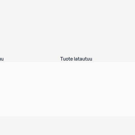
uu
Tuote latautuu