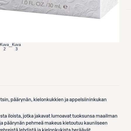
Kuva
Kuva
2
3
tsin, päärynän, kielonkukkien ja appelsiininkukan
sta iloista, jotka jakavat lumoavat tuoksunsa maailman
n ja päärynän pehmeä makeus kietoutuu kauniiseen
hreistä lehdistä ja kielonkukista heräävät