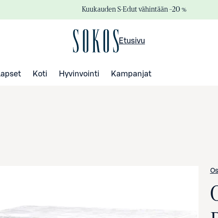
Kuukauden S-Edut vähintään –20 %
Etusivu
Lapset
Koti
Hyvinvointi
Kampanjat
Os