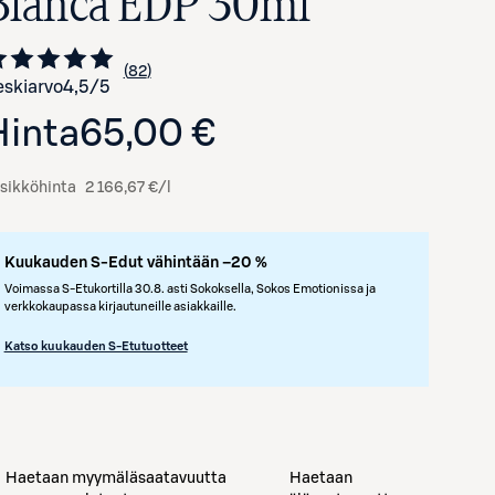
Blanca EDP 30ml
82
Siirry arvioihin
kappaletta
skiarvo
4,5
/5
Hinta
65,00 €
sikköhinta
2 166,67 €/l
Kuukauden S-Edut vähintään –20 %
Avaa tuotekuva suurennettuna
Voimassa S-Etukortilla 30.8. asti Sokoksella, Sokos Emotionissa ja
verkkokaupassa kirjautuneille asiakkaille.
Katso kuukauden S-Etutuotteet
Haetaan myymäläsaatavuutta
Haetaan