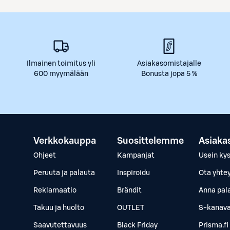
Ilmainen toimitus yli
Asiakasomistajalle
600 myymälään
Bonusta jopa 5 %
Verkkokauppa
Suosittelemme
Asiaka
Ohjeet
Kampanjat
Usein ky
Peruuta ja palauta
Inspiroidu
Ota yhte
Reklamaatio
Brändit
Anna pal
Takuu ja huolto
OUTLET
S-kanava
Saavutettavuus
Black Friday
Prisma.fi