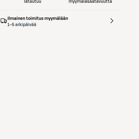
latautuu
myymäläsaatavuutta
Ilmainen toimitus myymälään
1–5 arkipäivää