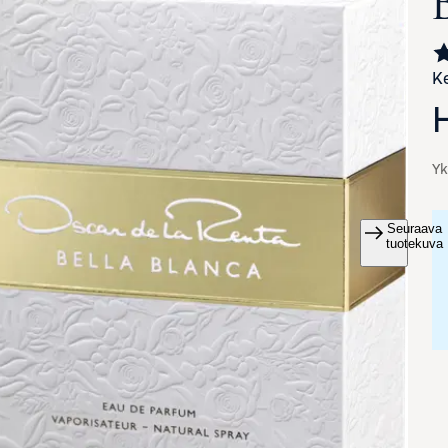
Ke
Yk
Seuraava
va suurennettuna
tuotekuva