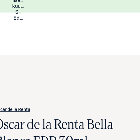
lisää
Lisätietoja
kuukauden
S-
Eduista
car de la Renta
Oscar de la Renta Bella