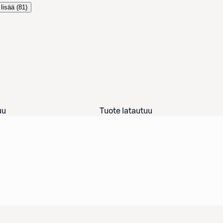
lisää (
81
)
uu
Tuote latautuu