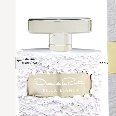
Edellinen
Avaa tuoteku
tuotekuva