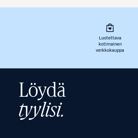
Luotettava
kotimainen
verkkokauppa
Löydä
tyylisi.