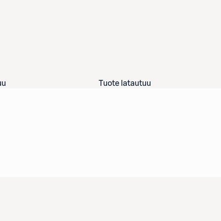
uu
Tuote latautuu