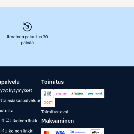
Ilmainen palautus 30
päivää
spalvelu
Toimitus
sytyt kysymykset
yttä asiakaspalveluun
autetta
Toimitustavat
Maksaminen
.fi
Ulkoinen linkki
Ulkoinen linkki