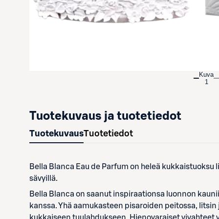
Kuva
1
Tuotekuvaus ja tuotetiedot
Tuotekuvaus
Tuotetiedot
Bella Blanca Eau de Parfum on heleä kukkaistuoksu li
sävyillä. ​
Bella Blanca on saanut inspiraationsa luonnon kaunii
kanssa. Yhä aamukasteen pisaroiden peitossa, litsi
kukkaiseen tuulahdukseen. Hienovaraiset vivahteet ve