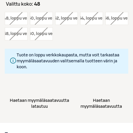
Valittu koko:
48
o:
48
, loppu verkosta
koko:
50
, loppu verkosta
koko:
52
, loppu verkosta
koko:
54
, loppu verkosta
koko:
56
, loppu verk
o:
58
, loppu verkosta
koko:
60
, loppu verkosta
Tuote on loppu verkkokaupasta, mutta voit tarkastaa
myymäläsaatavuuden valitsemalla tuotteen värin ja
koon.
Haetaan myymäläsaatavuutta
Haetaan
latautuu
myymäläsaatavuutta