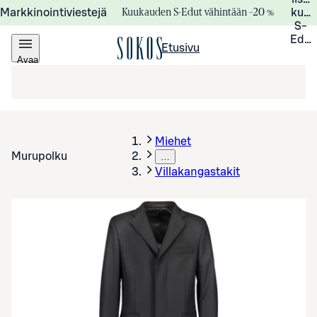
Kuukauden S-Edut vähintään –20 %
Markkinointiviestejä
kuuk
S-
Edui
Etusivu
Avaa
valikko
Miehet
Murupolku
…
Villakangastakit