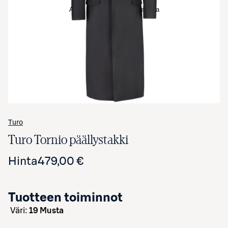
Avaa tuotekuva suurennettuna
Turo
Turo Tornio päällystakki
Hinta
479,00 €
Tuotteen toiminnot
väri:
19 Musta