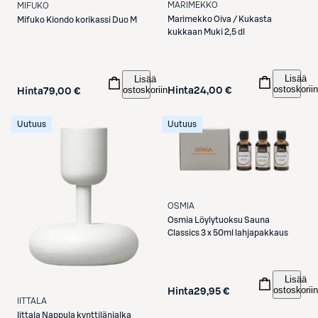
MARIMEKKO
MIFUKO
Marimekko
Oiva / Kukasta
Mifuko
Kiondo korikassi Duo M
kukkaan Muki 2,5 dl
Lisää
Lisää
ostoskoriin
ostoskoriin
Hinta
24,00 €
Hinta
79,00 €
Uutuus
Uutuus
OSMIA
Osmia
Löylytuoksu Sauna
Classics 3 x 50ml lahjapakkaus
Lisää
ostoskoriin
Hinta
29,95 €
IITTALA
Iittala
Nappula kynttilänjalka