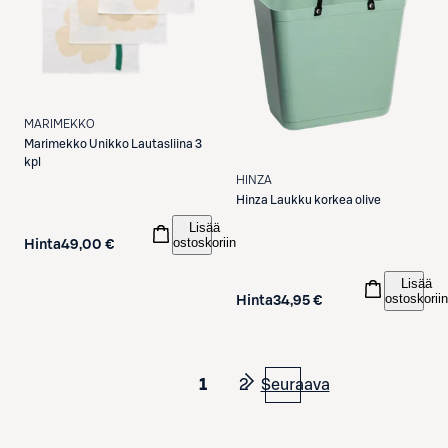
MARIMEKKO
Marimekko
Unikko Lautasliina 3
kpl
HINZA
Hinza
Laukku korkea olive
Lisää
ostoskoriin
Hinta
49,00 €
Lisää
ostoskoriin
Hinta
34,95 €
1
2
Seuraava