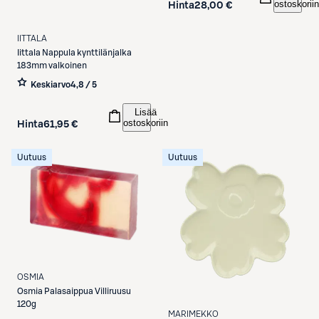
ostoskoriin
Hinta
28,00 €
IITTALA
Iittala
Nappula kynttilänjalka
183mm valkoinen
Keskiarvo
4,8 / 5
Lisää
ostoskoriin
Hinta
61,95 €
Uutuus
Uutuus
OSMIA
Osmia
Palasaippua Villiruusu
120g
MARIMEKKO