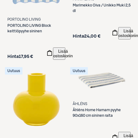
Marimekko
Oiva / Unikko Muki 2,5
dl
PORTOLINO LIVING
PORTOLINO LIVING
Block
Lisää
keittiöpyyhe sininen
ostoskoriin
Hinta
24,00 €
Lisää
ostoskoriin
Hinta
17,95 €
Uutuus
Uutuus
ÅHLÉNS
Åhléns
Home Hamam pyyhe
90x160 cm sininen raita
Lisää