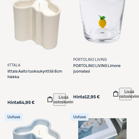
PORTOLINO LIVING
IITTALA
PORTOLINO LIVING
Limone
Iittala
Aalto tuoksukynttilä 8cm
juomalasi
hiekka
Lisää
ostoskoriin
Lisää
Hinta
12,95 €
ostoskoriin
Hinta
64,95 €
Uutuus
Uutuus