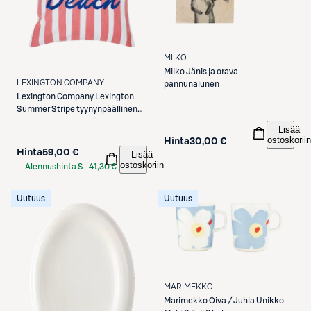
MIIKO
Miiko
Jänis ja orava
LEXINGTON COMPANY
pannunalunen
Lexington Company
Lexington
Summer Stripe tyynynpäällinen
50x50 cm
Lisää
pinkki/valkoinen/sininen
ostoskoriin
Hinta
30,00 €
Hinta
59,00 €
Lisää
ostoskoriin
Alennushinta S-
41,30 €
Etukortilla
Uutuus
Uutuus
MARIMEKKO
Marimekko
Oiva / Juhla Unikko