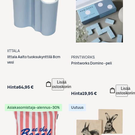
IITTALA
Iittala
Aalto tuoksukynttilä 8cm
PRINTWORKS
vesi
Printworks
Domino -peli
Lisää
ostoskoriin
Hinta
64,95 €
Lisää
ostoskoriin
Hinta
19,95 €
Asiakasomistaja-alennus
−30%
Uutuus