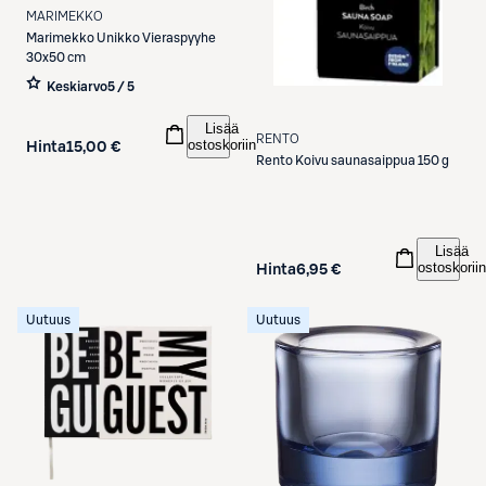
MARIMEKKO
Marimekko
Unikko Vieraspyyhe
30x50 cm
Keskiarvo
5 / 5
Lisää
RENTO
ostoskoriin
Hinta
15,00 €
Rento
Koivu saunasaippua 150 g
Lisää
ostoskoriin
Hinta
6,95 €
Uutuus
Uutuus