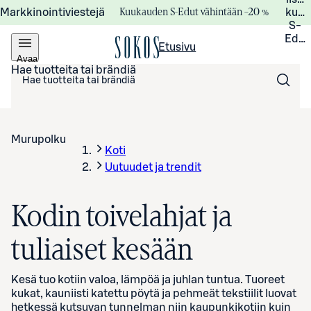
Kuukauden S-Edut vähintään –20 %
Markkinointiviestejä
kuuk
S-
Edui
Etusivu
Avaa
valikko
Hae tuotteita tai brändiä
Murupolku
Koti
Uutuudet ja trendit
Kodin toivelahjat ja
tuliaiset kesään
Kesä tuo kotiin valoa, lämpöä ja juhlan tuntua. Tuoreet
kukat, kauniisti katettu pöytä ja pehmeät tekstiilit luovat
hetkessä kutsuvan tunnelman niin kaupunkikotiin kuin