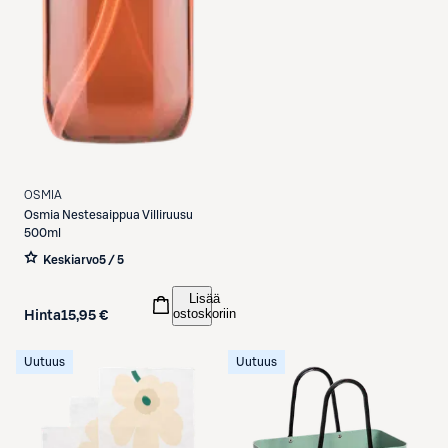
OSMIA
Osmia
Nestesaippua Villiruusu
500ml
Keskiarvo
5 / 5
Lisää
ostoskoriin
Hinta
15,95 €
Uutuus
Uutuus