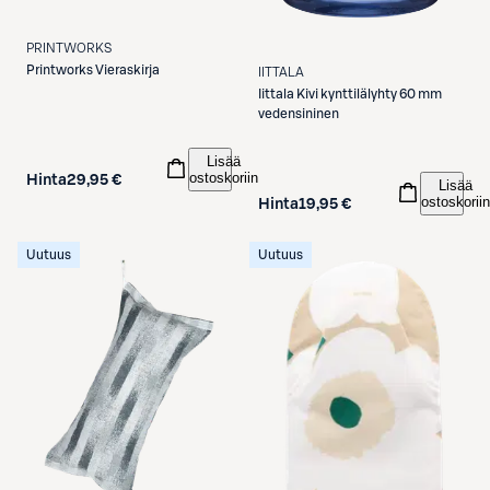
PRINTWORKS
Printworks
Vieraskirja
IITTALA
Iittala
Kivi kynttilälyhty 60 mm
vedensininen
Lisää
ostoskoriin
Hinta
29,95 €
Lisää
ostoskoriin
Hinta
19,95 €
Uutuus
Uutuus