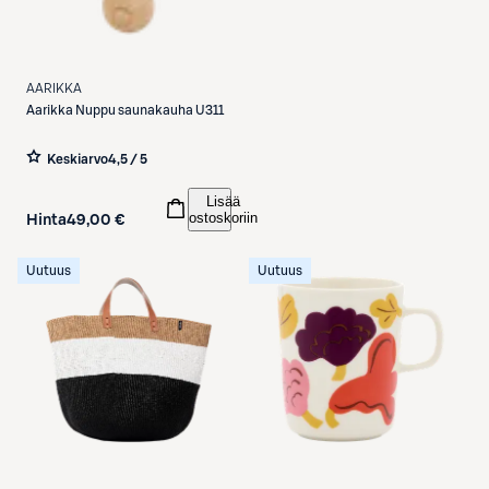
AARIKKA
Aarikka
Nuppu saunakauha U311
Keskiarvo
4,5 / 5
Lisää
ostoskoriin
Hinta
49,00 €
Uutuus
Uutuus