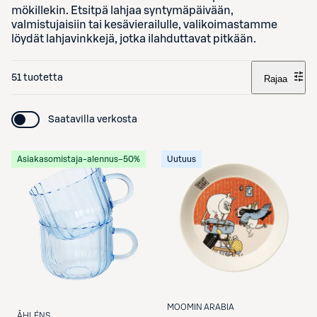
mökillekin. Etsitpä lahjaa syntymäpäivään,
valmistujaisiin tai kesävierailulle, valikoimastamme
löydät lahjavinkkejä, jotka ilahduttavat pitkään.
51 tuotetta
Rajaa
Saatavilla verkosta
Asiakasomistaja-alennus
−50%
Uutuus
MOOMIN ARABIA
ÅHLÉNS