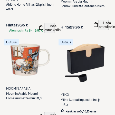
Moomin Arabia
Muumi
Åhléns
Home Rill lasi 2 kpl sininen
Lomakuumetta lautanen 19cm
40 cl
Lisää
Hinta
19,95 €
Lisää
ostoskoriin
Hinta
29,95 €
ostoskoriin
Alennushinta S-
9,97 €
Etukortilla
Uutuus
Uutuus
MOOMIN ARABIA
Moomin Arabia
Muumi
MIIKO
Lomakuumetta muki 0,3L
Miiko
Suodatinpussiteline ja
mitta
Keskiarvo
5 / 5
,
2 väriä