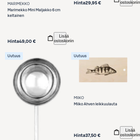
ostoskoriin
Hinta
29,95 €
MARIMEKKO
Marimekko
Mini Maljakko 6 cm
keltainen
Lisää
ostoskoriin
Hinta
49,00 €
Uutuus
Uutuus
MIIKO
Miiko
Ahven leikkuulauta
Lisää
ostoskoriin
Hinta
37,50 €