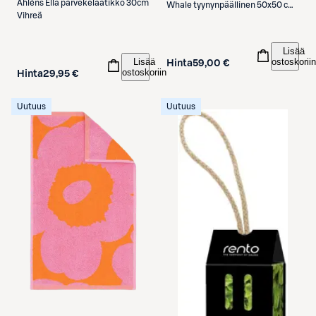
Åhléns
Ella parvekelaatikko 30cm
Whale tyynynpäällinen 50x50 cm
Vihreä
valkoinen/sininen
Lisää
Lisää
ostoskoriin
Hinta
59,00 €
ostoskoriin
Hinta
29,95 €
Uutuus
Uutuus