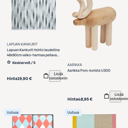
LAPUAN KANKURIT
Lapuan Kankurit
Hohto laudeliina
46x60cm valko-harmaa pellava-
puuvilla
Keskiarvo
5 / 5
AARIKKA
Aarikka
Poro-koriste U300
Lisää
ostoskoriin
Hinta
19,90 €
Lisää
ostoskoriin
Hinta
48,95 €
Uutuus
Uutuus