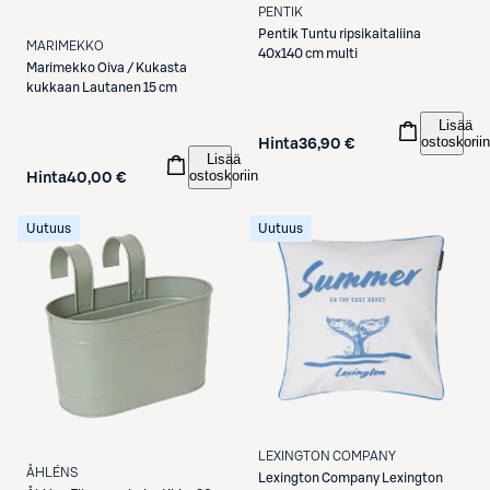
PENTIK
Pentik
Tuntu ripsikaitaliina
MARIMEKKO
40x140 cm multi
Marimekko
Oiva / Kukasta
kukkaan Lautanen 15 cm
Lisää
ostoskoriin
Hinta
36,90 €
Lisää
ostoskoriin
Hinta
40,00 €
Uutuus
Uutuus
LEXINGTON COMPANY
ÅHLÉNS
Lexington Company
Lexington