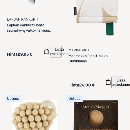
LAPUAN KANKURIT
Lapuan Kankurit
Hohto
saunatyyny valko-harmaa
pellava-puuvilla
Lisää
MARIMEKKO
ostoskoriin
Hinta
29,95 €
Marimekko
Pieni Unikko
Uunikinnas
Lisää
ostoskoriin
Hinta
24,00 €
Uutuus
Uutuus