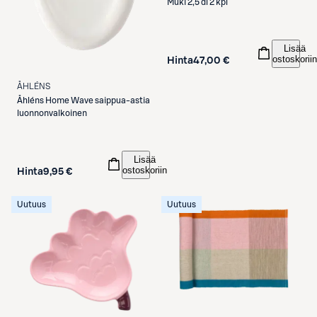
Muki 2,5 dl 2 kpl
Lisää
ostoskoriin
Hinta
47,00 €
ÅHLÉNS
Åhléns
Home Wave saippua-astia
luonnonvalkoinen
Lisää
ostoskoriin
Hinta
9,95 €
Uutuus
Uutuus