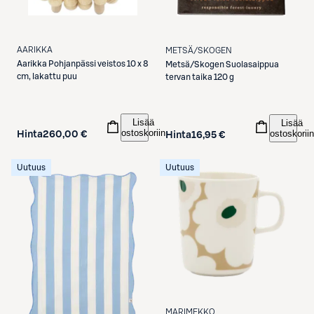
AARIKKA
METSÄ/SKOGEN
Aarikka
Pohjanpässi veistos 10 x 8
Metsä/Skogen
Suolasaippua
cm, lakattu puu
tervan taika 120 g
Lisää
Lisää
ostoskoriin
ostoskoriin
Hinta
260,00 €
Hinta
16,95 €
Uutuus
Uutuus
MARIMEKKO