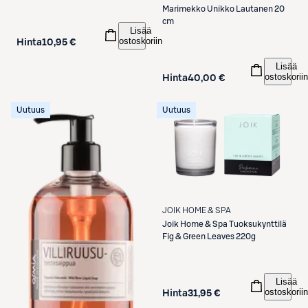
Marimekko
Unikko Lautanen 20
cm
Lisää
ostoskoriin
Hinta
10,95 €
Lisää
ostoskoriin
Hinta
40,00 €
Uutuus
Uutuus
JOIK HOME & SPA
Joik Home & Spa
Tuoksukynttilä
Fig & Green Leaves 220g
Lisää
ostoskoriin
Hinta
31,95 €