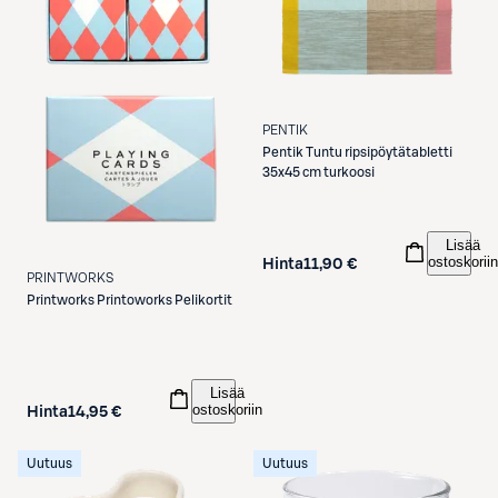
PENTIK
Pentik
Tuntu ripsipöytätabletti
35x45 cm turkoosi
Lisää
ostoskoriin
Hinta
11,90 €
PRINTWORKS
Printworks
Printoworks Pelikortit
Lisää
ostoskoriin
Hinta
14,95 €
Uutuus
Uutuus