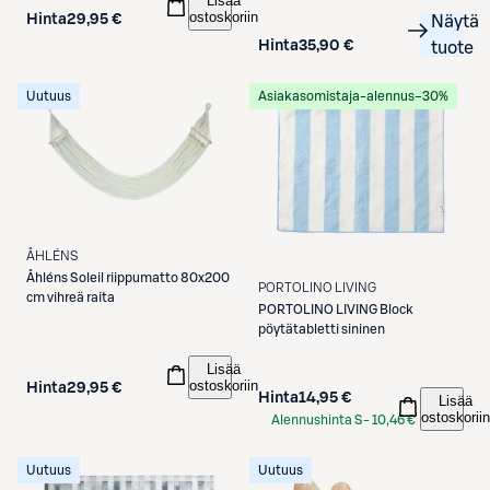
Lisää
ostoskoriin
Hinta
29,95 €
Näytä
Hinta
35,90 €
tuote
Uutuus
Asiakasomistaja-alennus
−30%
ÅHLÉNS
Åhléns
Soleil riippumatto 80x200
PORTOLINO LIVING
cm vihreä raita
PORTOLINO LIVING
Block
pöytätabletti sininen
Lisää
ostoskoriin
Hinta
29,95 €
Hinta
14,95 €
Lisää
ostoskoriin
Alennushinta S-
10,46 €
Etukortilla
Uutuus
Uutuus