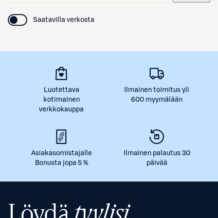
Saatavilla verkosta
Luotettava
Ilmainen toimitus yli
kotimainen
600 myymälään
verkkokauppa
Asiakasomistajalle
Ilmainen palautus 30
Bonusta jopa 5 %
päivää
Löydä
tyylisi.