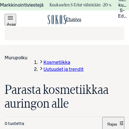
Kuukauden S-Edut vähintään –20 %
Markkinointiviestejä
kuuk
S-
Edui
Etusivu
Avaa
valikko
Murupolku
Kosmetiikka
Uutuudet ja trendit
Parasta kosmetiikkaa
auringon alle
0 tuotetta
Rajaa