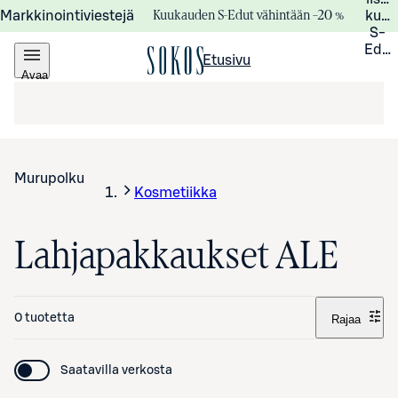
Kuukauden S-Edut vähintään –20 %
Markkinointiviestejä
kuuk
S-
Edui
Etusivu
Avaa
valikko
Murupolku
Kosmetiikka
Lahjapakkaukset ALE
0 tuotetta
Rajaa
Saatavilla verkosta