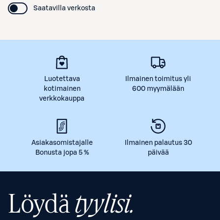
Saatavilla verkosta
Luotettava
Ilmainen toimitus yli
kotimainen
600 myymälään
verkkokauppa
Asiakasomistajalle
Ilmainen palautus 30
Bonusta jopa 5 %
päivää
Löydä
tyylisi.