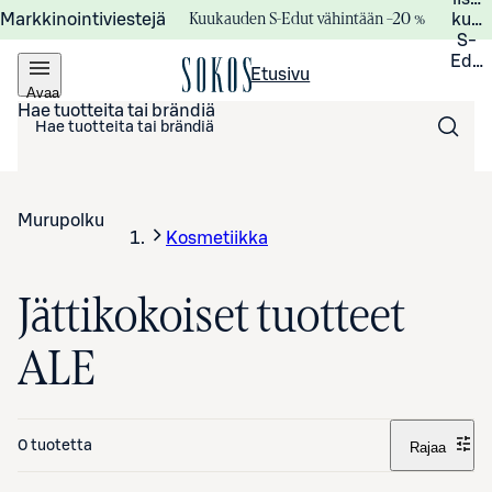
Kuukauden S-Edut vähintään –20 %
Markkinointiviestejä
kuuk
S-
Edui
Etusivu
Avaa
valikko
Hae tuotteita tai brändiä
Murupolku
Kosmetiikka
Jättikokoiset tuotteet
ALE
0 tuotetta
Rajaa