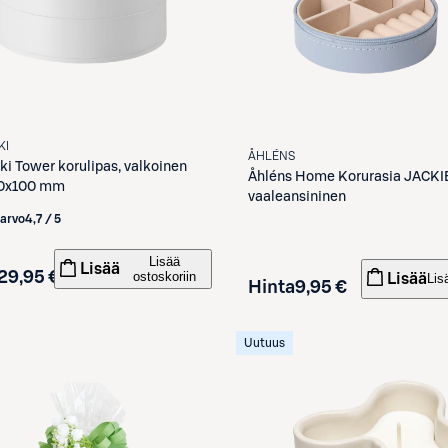
KI
ÅHLÉNS
ki
Tower korulipas, valkoinen
Åhléns
Home Korurasia JACKI
0x100 mm
vaaleansininen
iarvo
4,7 / 5
Lisää
Lisää
29,95 €
ostoskoriin
Lisää
Lis
Hinta
9,95 €
Uutuus