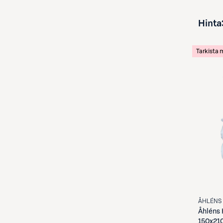
Hinta
Tarkista
ÅHLÉNS
Åhléns
150x21