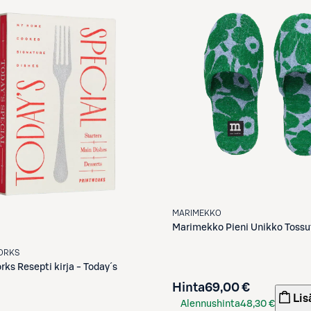
MARIMEKKO
Marimekko
Pieni Unikko Tossu
ORKS
orks
Resepti kirja - Today´s
Hinta
69,00 €
Lis
Alennushinta
48,30 €