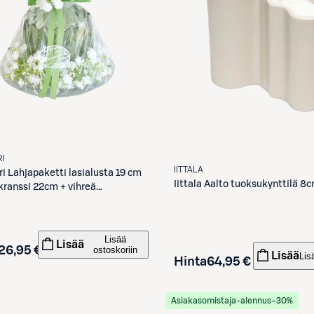
I
IITTALA
ri
Lahjapaketti lasialusta 19 cm
Iittala
Aalto tuoksukynttilä 8
kranssi 22cm + vihreä
lasi + 1kpl valkoinen tuikku ja
riste
Lisää
Lisää
26,95 €
ostoskoriin
Lisää
Lis
Hinta
64,95 €
Asiakasomistaja-alennus
−30%