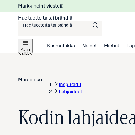
Markkinointiviestejä
Hae tuotteita tai brändiä
Kosmetiikka
Naiset
Miehet
Lap
Avaa
valikko
Murupolku
Inspiroidu
Lahjaideat
Kodin lahjaide