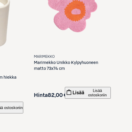
MARIMEKKO
Marimekko
Unikko Kylpyhuoneen
matto 73x74 cm
cm hiekka
Lisää
Lisää
Hinta
82,00 €
ostoskoriin
ää ostoskoriin