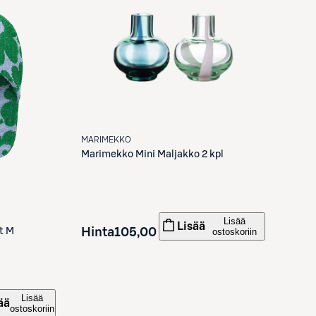
MARIMEKKO
Marimekko
Mini Maljakko 2 kpl
Lisää
Lisää
Hinta
105,00 €
ostoskoriin
t M
Lisää
ää
ostoskoriin