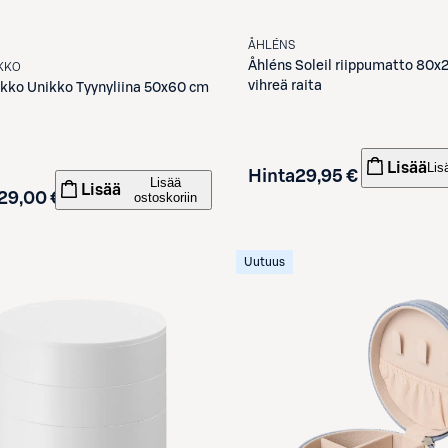
ÅHLÉNS
Åhléns
Soleil riippumatto 80x
KKO
vihreä raita
kko
Unikko Tyynyliina 50x60 cm
Lisää
Lis
Hinta
29,95 €
Lisää
Lisää
29,00 €
ostoskoriin
Uutuus