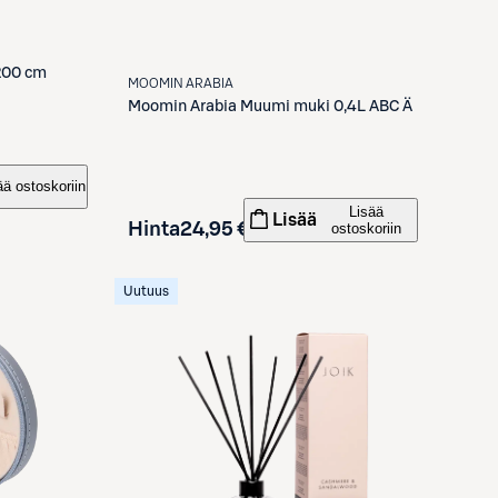
200 cm
MOOMIN ARABIA
Moomin Arabia
Muumi muki 0,4L ABC Ä
ää ostoskoriin
Lisää
Lisää
Hinta
24,95 €
ostoskoriin
Uutuus