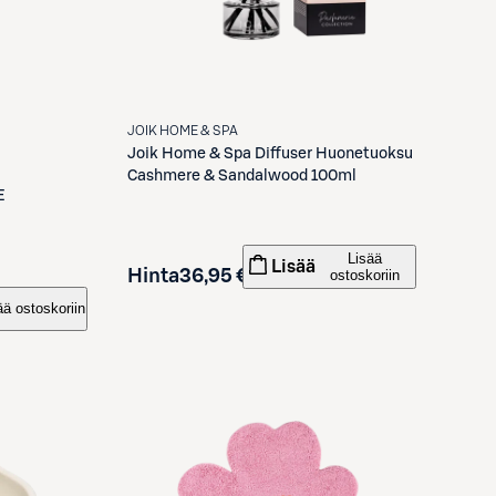
JOIK HOME & SPA
Joik Home & Spa
Diffuser Huonetuoksu
Cashmere & Sandalwood 100ml
E
Lisää
Lisää
Hinta
36,95 €
ostoskoriin
ää ostoskoriin