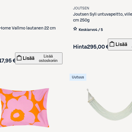
JOUTSEN
Joutsen
Syli untuvapeitto, vii
cm 250g
Home Vallmo lautanen 22 cm
Keskiarvo
4 / 5
Lisää
Hinta
295,00 €
Lisää
Lisää
17,95 €
ostoskoriin
Uutuus