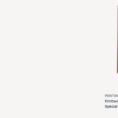
PRINTW
Printw
Special