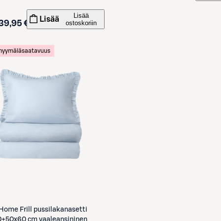
S-Etukortilla
Lisää
Lisää
39,95 €
ostoskoriin
 myymäläsaatavuus
Home Frill pussilakanasetti
0+50x60 cm vaaleansininen