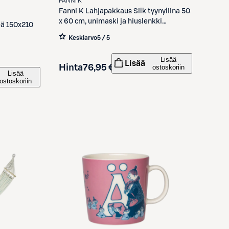
FANNI K
Fanni K
Lahjapakkaus Silk tyynyliina 50
x 60 cm, unimaski ja hiuslenkki
leä 150x210
vaaleanpunainen
Keskiarvo
5 / 5
Lisää
Lisää
Hinta
76,95 €
ostoskoriin
Lisää
ostoskoriin