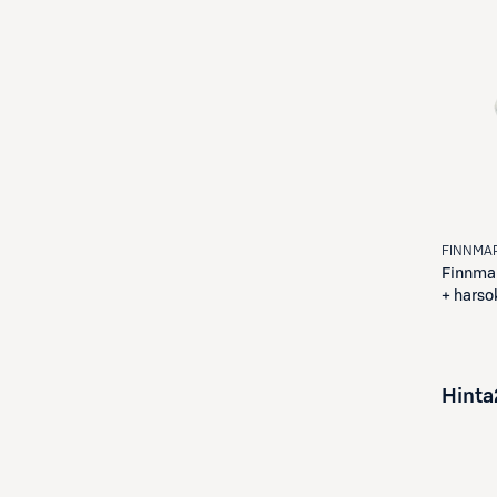
FINNMAR
Finnma
+ harso
kynttilä
harsoko
Hinta