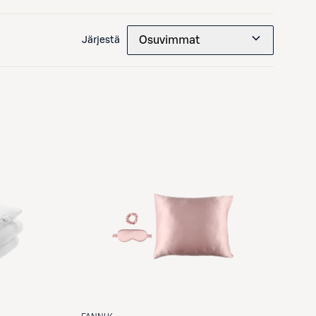
Osuvimmat
Järjestä