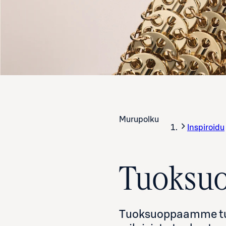
Murupolku
Inspiroidu
Tuoksuop
Tuoksuoppaamme tutu