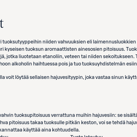
t
ri tuoksutyyppeihin niiden vahvuuksien eli laimennusluokkie
uri kyseisen tuoksun aromaattisten ainesosien pitoisuus. Tuoks
yjä, jotka liuotetaan etanoliin, veteen tai niiden sekoituksee
hoon alkoholin haihtuessa pois ja tuo tuoksuyhdistelmän esiin
 voit löytää sellaisen hajuvesityypin, joka vastaa sinun käytt
ahvin tuoksupitoisuus verrattuna muihin hajuvesiin: se sisält
hva pitoisuus takaa tuoksulle pitkän keston, voi se tehdä haj
kannattaa käyttää aina kohtuudella.