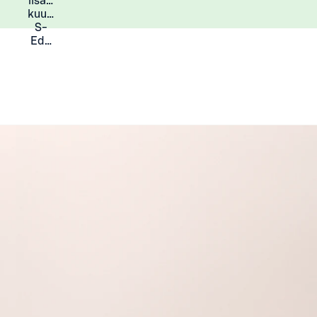
lisää
Lisätietoja
kuukauden
S-
Eduista