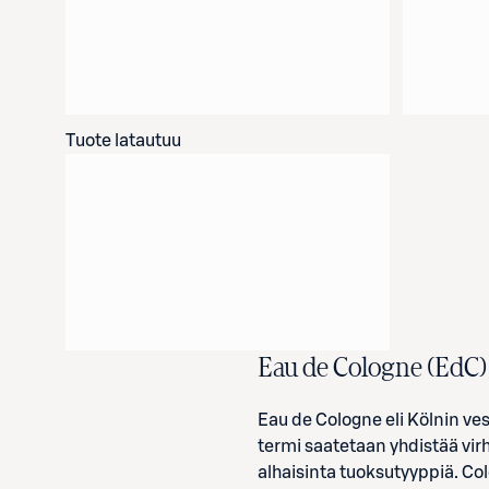
Tuote latautuu
Eau de Cologne (EdC)
Eau de Cologne eli Kölnin ves
termi saatetaan yhdistää vi
alhaisinta tuoksutyyppiä. Co