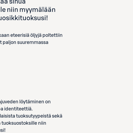
tää sinua
lle niin myymälään
osikkituoksusi!
an eteerisiä öljyjä poltettiin
at paljon suuremmassa
 hajuveden löytäminen on
a identiteettiä.
aisista tuoksutyypeistä sekä
 tuoksuostoksille niin
si!