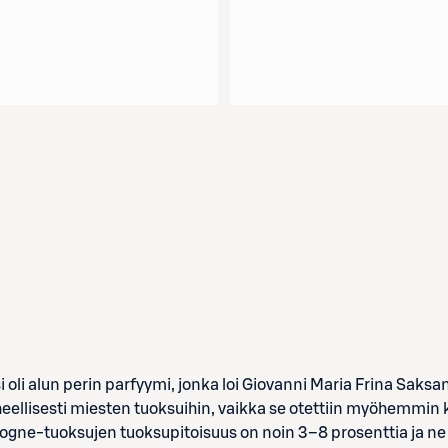
i oli alun perin parfyymi, jonka loi Giovanni Maria Frina Saks
rheellisesti miesten tuoksuihin, vaikka se otettiin myöhemmi
logne-tuoksujen tuoksupitoisuus on noin 3–8 prosenttia ja ne 