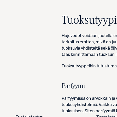
Tuoksutyypi
Hajuvedet voidaan jaotella e
tarkoitus erottaa, mikä on ju
tuoksuvia yhdisteitä sekä ölj
taas kiinnittämään tuoksun i
Tuoksutyyppeihin tutustumalla
Parfyymi
Parfyymissa on arvokkain ja v
tuoksuyhdistelmiä. Vaikka va
tuoksuisen. Siten parfyymiä 