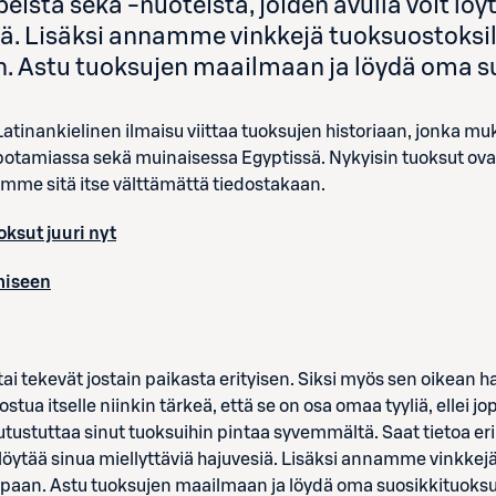
peistä sekä -nuoteista, joiden avulla voit löy
iä. Lisäksi annamme vinkkejä tuoksuostoksi
. Astu tuoksujen maailmaan ja löydä oma su
atinankielinen ilmaisu viittaa tuoksujen historiaan, jonka muka
otamiassa sekä muinaisessa Egyptissä. Nykyisin tuoksut ov
me sitä itse välttämättä tiedostakaan.
oksut juuri nyt
miseen
tai tekevät jostain paikasta erityisen. Siksi myös sen oikean
stua itselle niinkin tärkeä, että se on osa omaa tyyliä, ellei jop
stuttaa sinut tuoksuihin pintaa syvemmältä. Saat tietoa eril
t löytää sinua miellyttäviä hajuvesiä. Lisäksi annamme vinkkejä
aan. Astu tuoksujen maailmaan ja löydä oma suosikkituoksu