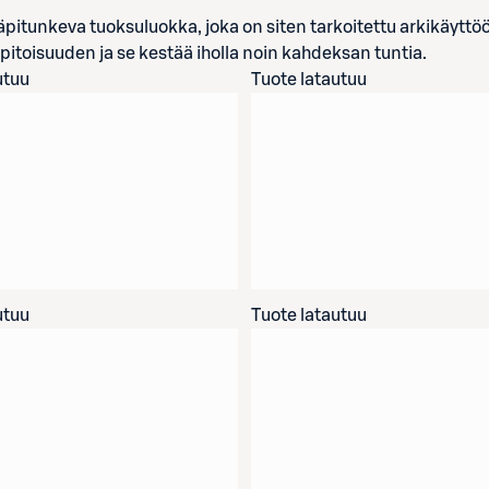
äpitunkeva tuoksuluokka, joka on siten tarkoitettu arkikäyttö
itoisuuden ja se kestää iholla noin kahdeksan tuntia.
utuu
Tuote latautuu
utuu
Tuote latautuu