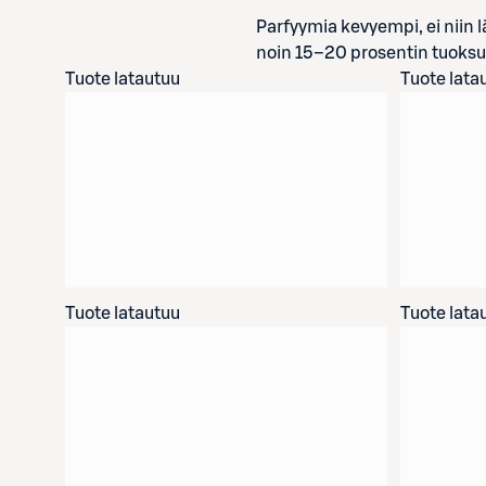
Parfyymia kevyempi, ei niin l
noin 15–20 prosentin tuoksup
Tuote latautuu
Tuote lata
Tuote latautuu
Tuote lata