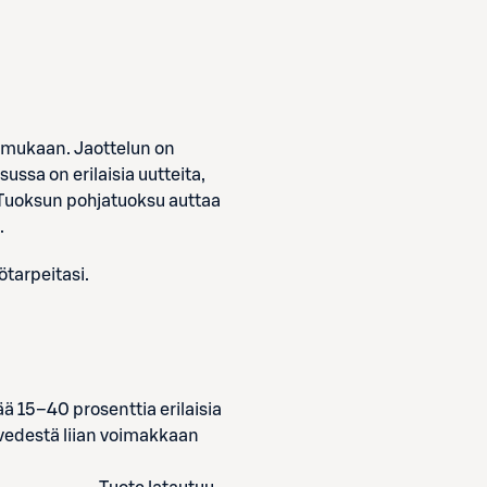
n mukaan. Jaottelun on
ussa on erilaisia uutteita,
n. Tuoksun pohjatuoksu auttaa
.
ötarpeitasi.
ää 15–40 prosenttia erilaisia
uvedestä liian voimakkaan