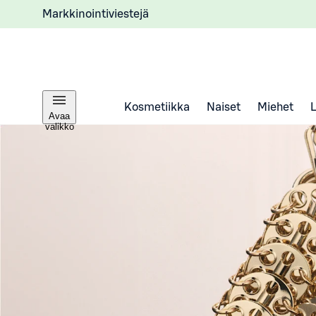
Markkinointiviestejä
Kosmetiikka
Naiset
Miehet
Avaa
valikko