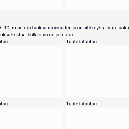
n 5–10 prosentin tuoksupitoisuuden ja on sitä myötä hintaluok
ksu kestää iholla noin neljä tuntia.
utuu
Tuote latautuu
utuu
Tuote latautuu