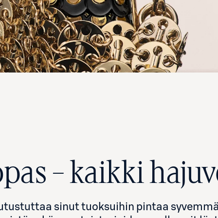
as – kaikki hajuv
stuttaa sinut tuoksuihin pintaa syvemmäl