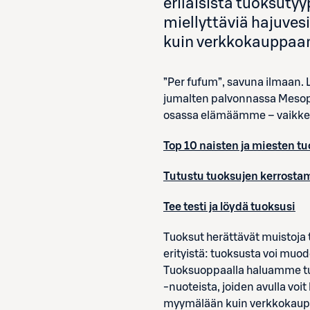
erilaisista tuoksutyy
miellyttäviä hajuves
kuin verkkokauppaan
”Per fufum”, savuna ilmaan. L
jumalten palvonnassa Mesop
osassa elämäämme – vaikkem
Top 10 naisten ja miesten tu
Tutustu tuoksujen kerrosta
Tee testi ja löydä tuoksusi
Tuoksut herättävät muistoja 
erityistä: tuoksusta voi muodo
Tuoksuoppaalla haluamme tutu
-nuoteista, joiden avulla voi
myymälään kuin verkkokaupp