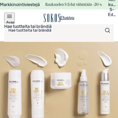
Kuukauden S-Edut vähintään –20 %
Markkinointiviestejä
kuuk
S-
Edui
Etusivu
Avaa
valikko
Hae tuotteita tai brändiä