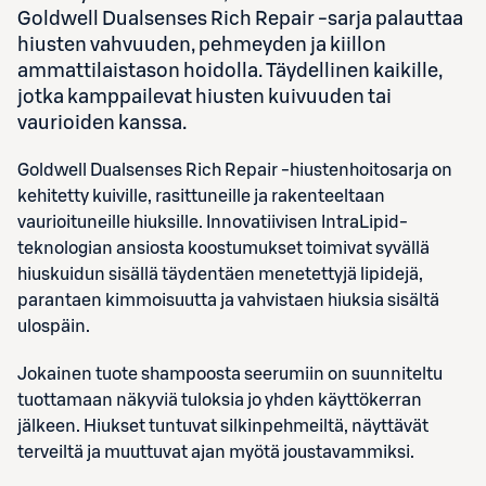
Goldwell Dualsenses Rich Repair -sarja palauttaa
hiusten vahvuuden, pehmeyden ja kiillon
ammattilaistason hoidolla. Täydellinen kaikille,
jotka kamppailevat hiusten kuivuuden tai
vaurioiden kanssa.
Goldwell Dualsenses Rich Repair -hiustenhoitosarja on
kehitetty kuiville, rasittuneille ja rakenteeltaan
vaurioituneille hiuksille. Innovatiivisen IntraLipid-
teknologian ansiosta koostumukset toimivat syvällä
hiuskuidun sisällä täydentäen menetettyjä lipidejä,
parantaen kimmoisuutta ja vahvistaen hiuksia sisältä
ulospäin.
Jokainen tuote shampoosta seerumiin on suunniteltu
tuottamaan näkyviä tuloksia jo yhden käyttökerran
jälkeen. Hiukset tuntuvat silkinpehmeiltä, näyttävät
terveiltä ja muuttuvat ajan myötä joustavammiksi.