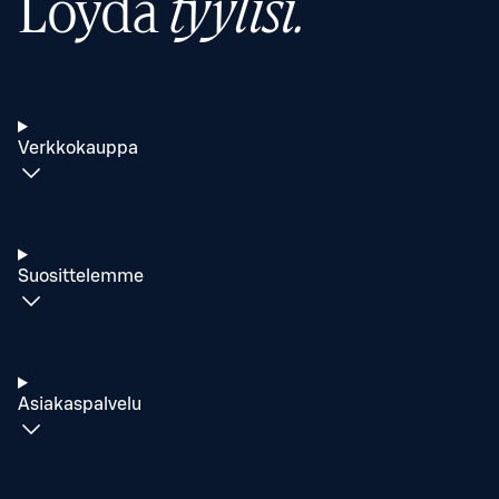
Löydä
tyylisi.
Verkkokauppa
Suosittelemme
Asiakaspalvelu