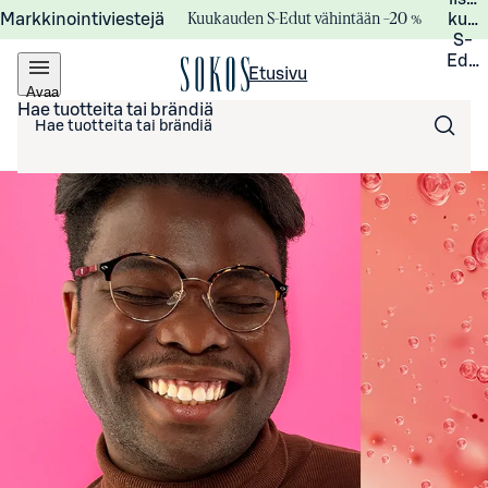
Kuukauden S-Edut vähintään –20 %
Markkinointiviestejä
kuuk
S-
Edui
Etusivu
Avaa
valikko
Hae tuotteita tai brändiä