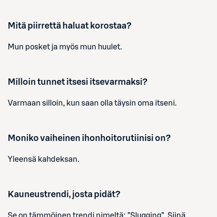
Mitä piirrettä haluat korostaa?
Mun posket ja myös mun huulet.
Milloin tunnet itsesi itsevarmaksi?
Varmaan silloin, kun saan olla täysin oma itseni.
Moniko vaiheinen ihonhoitorutiinisi on?
Yleensä kahdeksan.
Kauneustrendi, josta pidät?
Se on tämmöinen trendi nimeltä: ”Slugging”. Siinä