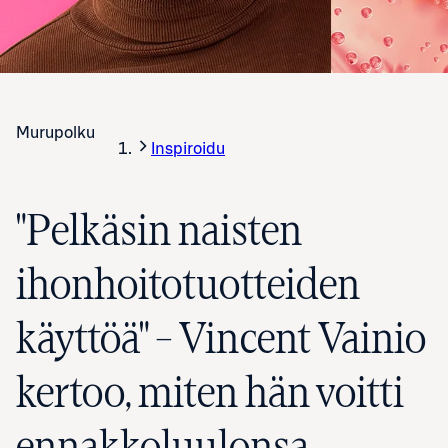
Murupolku
Inspiroidu
"Pelkäsin naisten
ihonhoitotuotteiden
käyttöä" – Vincent Vainio
kertoo, miten hän voitti
ennakkoluulonsa