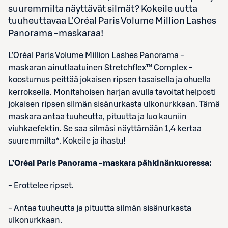
suuremmilta näyttävät silmät? Kokeile uutta
tuuheuttavaa L'Oréal Paris Volume Million Lashes
Panorama -maskaraa!
L'Oréal Paris Volume Million Lashes Panorama -
maskaran ainutlaatuinen Stretchflex™ Complex -
koostumus peittää jokaisen ripsen tasaisella ja ohuella
kerroksella. Monitahoisen harjan avulla tavoitat helposti
jokaisen ripsen silmän sisänurkasta ulkonurkkaan. Tämä
maskara antaa tuuheutta, pituutta ja luo kauniin
viuhkaefektin. Se saa silmäsi näyttämään 1,4 kertaa
suuremmilta*. Kokeile ja ihastu!
L’Oréal Paris Panorama -maskara pähkinänkuoressa:
- Erottelee ripset.
- Antaa tuuheutta ja pituutta silmän sisänurkasta
ulkonurkkaan.