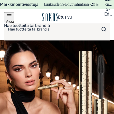
Kuukauden S-Edut vähintään –20 %
Markkinointiviestejä
kuuk
S-
Edui
Etusivu
Avaa
valikko
Hae tuotteita tai brändiä