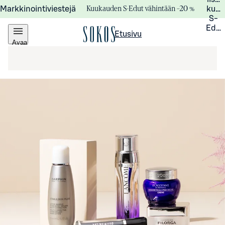
Kuukauden S-Edut vähintään –20 %
Markkinointiviestejä
kuuk
S-
Edui
Etusivu
Avaa
valikko