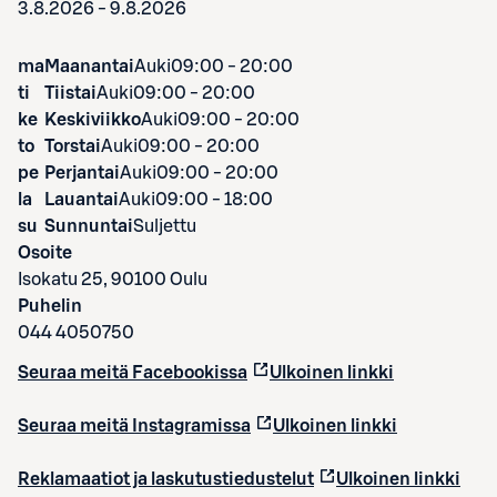
3.8.2026 - 9.8.2026
ma
Maanantai
Auki
09:00 - 20:00
ti
Tiistai
Auki
09:00 - 20:00
ke
Keskiviikko
Auki
09:00 - 20:00
to
Torstai
Auki
09:00 - 20:00
pe
Perjantai
Auki
09:00 - 20:00
la
Lauantai
Auki
09:00 - 18:00
su
Sunnuntai
Suljettu
Osoite
Isokatu 25, 90100 Oulu
Puhelin
044 4050750
Seuraa meitä Facebookissa
Ulkoinen linkki
Seuraa meitä Instagramissa
Ulkoinen linkki
Reklamaatiot ja laskutustiedustelut
Ulkoinen linkki