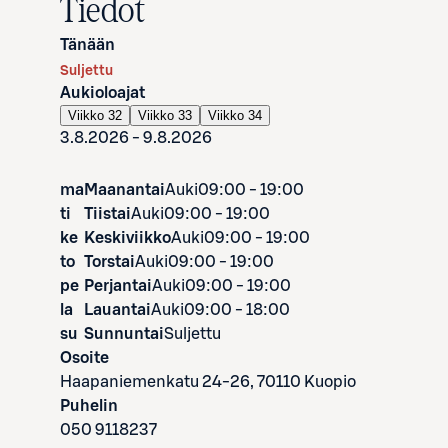
Tiedot
Tänään
Suljettu
Aukioloajat
Viikko 32
Viikko 33
Viikko 34
3.8.2026 - 9.8.2026
ma
Maanantai
Auki
09:00 - 19:00
ti
Tiistai
Auki
09:00 - 19:00
ke
Keskiviikko
Auki
09:00 - 19:00
to
Torstai
Auki
09:00 - 19:00
pe
Perjantai
Auki
09:00 - 19:00
la
Lauantai
Auki
09:00 - 18:00
su
Sunnuntai
Suljettu
Osoite
Haapaniemenkatu 24-26, 70110 Kuopio
Puhelin
050 9118237