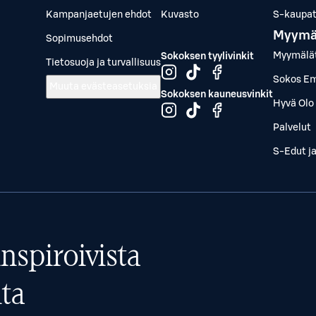
Kampanjaetujen ehdot
Kuvasto
S-kaupat.
Myymä
Sopimusehdot
Myymälä
Sokoksen tyylivinkit
Tietosuoja ja turvallisuus
Sokos Em
Muuta evästeasetuksia
Sokoksen kauneusvinkit
Hyvä Olo 
Palvelut
S-Edut j
nspiroivista
ta