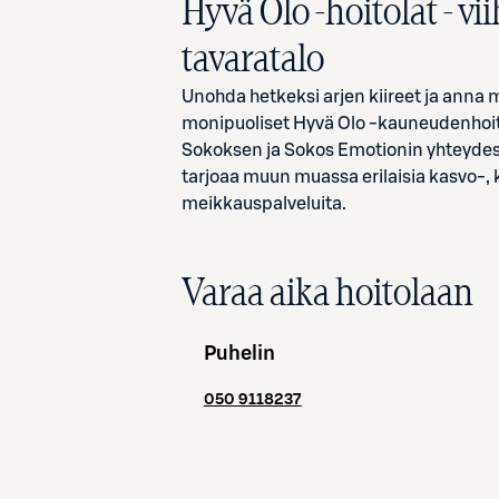
Hyvä Olo -hoitolat
- vi
tavaratalo
Unohda hetkeksi arjen kiireet ja anna
monipuoliset Hyvä Olo -kauneudenhoito
Sokoksen ja Sokos Emotionin yhteydes
tarjoaa muun muassa erilaisia kasvo-, k
meikkauspalveluita.
Varaa aika hoitolaan
Puhelin
050 9118237