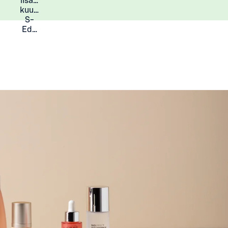
lisää
Lisätietoja
kuukauden
S-
Eduista