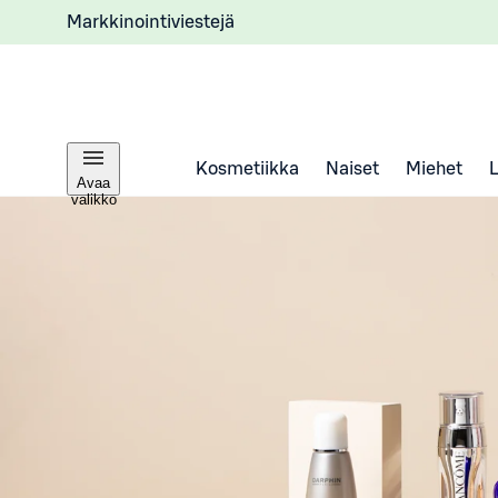
Markkinointiviestejä
Kosmetiikka
Naiset
Miehet
Avaa
valikko