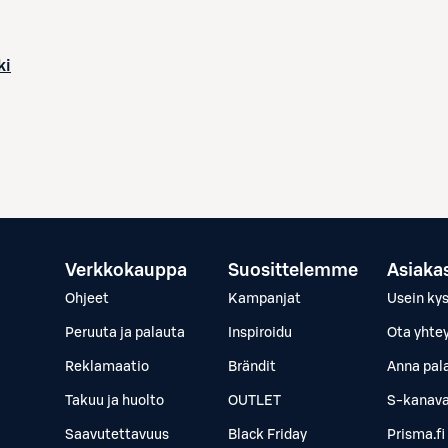
ki
Verkkokauppa
Suosittelemme
Asiaka
Ohjeet
Kampanjat
Usein ky
Peruuta ja palauta
Inspiroidu
Ota yhte
Reklamaatio
Brändit
Anna pal
Takuu ja huolto
OUTLET
S-kanava
Saavutettavuus
Black Friday
Prisma.fi