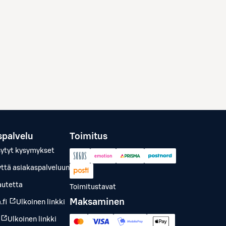
spalvelu
Toimitus
sytyt kysymykset
yttä asiakaspalveluun
autetta
Toimitustavat
Maksaminen
.fi
Ulkoinen linkki
Ulkoinen linkki