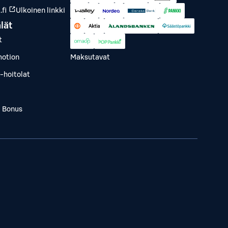
fi
Ulkoinen linkki
lät
t
otion
Maksutavat
-hoitolat
a Bonus