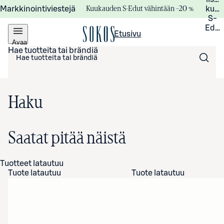
Kuukauden S-Edut vähintään –20 %
Markkinointiviestejä
kuuk
S-
Edui
Etusivu
Avaa
valikko
Hae tuotteita tai brändiä
Haku
Saatat pitää näistä
Tuotteet latautuu
Tuote latautuu
Tuote latautuu