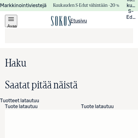
Kuukauden S-Edut vähintään –20 %
Markkinointiviestejä
kuuk
S-
Edui
Etusivu
Avaa
valikko
Haku
Saatat pitää näistä
Tuotteet latautuu
Tuote latautuu
Tuote latautuu