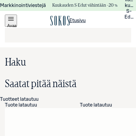
Kuukauden S-Edut vähintään –20 %
Markkinointiviestejä
kuuk
S-
Edui
Etusivu
Avaa
valikko
Haku
Saatat pitää näistä
Tuotteet latautuu
Tuote latautuu
Tuote latautuu