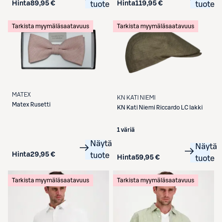
Hinta
89,95 €
Hinta
119,95 €
tuote
tuote
Tarkista myymäläsaatavuus
Tarkista myymäläsaatavuus
MATEX
KN KATI NIEMI
Matex
Rusetti
KN Kati Niemi
Riccardo LC lakki
1 väriä
Näytä
Näytä
Hinta
29,95 €
tuote
Hinta
59,95 €
tuote
Tarkista myymäläsaatavuus
Tarkista myymäläsaatavuus