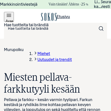
Lisätied
Seur
Vain tänään! Åhléns –25 %
Markkinointiviestejä
kampanj
viesti
Etusivu
Avaa
valikko
Hae tuotteita tai brändiä
Murupolku
Miehet
Uutuudet ja trendit
Miesten pellava-
farkkutyyli kesään
Pellava ja farkku – kesän varmin tyylipari. Farkun
kestävä ja ryhdikäs ilme kohtaa pellavan kevyen
viileyden, ja lopputulos on sekä huoliteltu että rennon