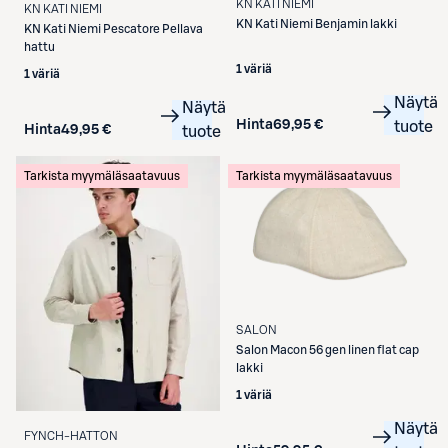
KN KATI NIEMI
KN KATI NIEMI
KN Kati Niemi
Benjamin lakki
KN Kati Niemi
Pescatore Pellava
hattu
1 väriä
1 väriä
Näytä
Näytä
Hinta
69,95 €
tuote
Hinta
49,95 €
tuote
Tarkista myymäläsaatavuus
Tarkista myymäläsaatavuus
SALON
Salon
Macon 56 gen linen flat cap
lakki
1 väriä
Näytä
FYNCH-HATTON