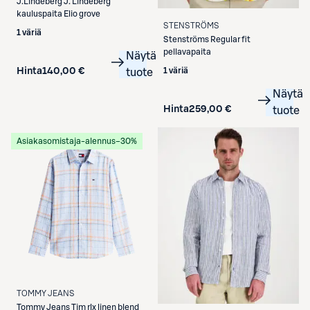
J.Lindeberg
J. Lindeberg
kauluspaita Elio grove
STENSTRÖMS
1 väriä
Stenströms
Regular fit
pellavapaita
Näytä
1 väriä
Hinta
140,00 €
tuote
Näytä
Hinta
259,00 €
tuote
Asiakasomistaja-alennus
−30%
TOMMY JEANS
Tommy Jeans
Tjm rlx linen blend