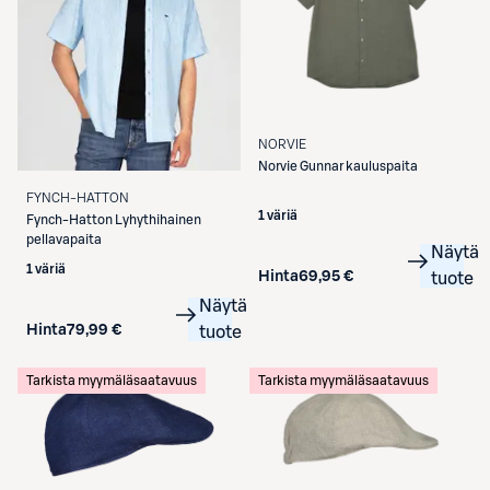
NORVIE
Norvie
Gunnar kauluspaita
FYNCH-HATTON
1 väriä
Fynch-Hatton
Lyhythihainen
pellavapaita
Näytä
1 väriä
Hinta
69,95 €
tuote
Näytä
Hinta
79,99 €
tuote
Tarkista myymäläsaatavuus
Tarkista myymäläsaatavuus