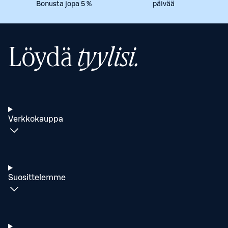
Bonusta jopa 5 %
päivää
Löydä
tyylisi.
Verkkokauppa
Suosittelemme