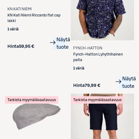
KN KATI NIEMI
KN Kati Niemi
Riccardo flat cap
lakki
1 väriä
Näytä
Hinta
59,95 €
tuote
FYNCH-HATTON
Fynch-Hatton
Lyhythihainen
paita
1 väriä
Näytä
Hinta
79,99 €
tuote
Tarkista myymäläsaatavuus
Tarkista myymäläsaatavuus