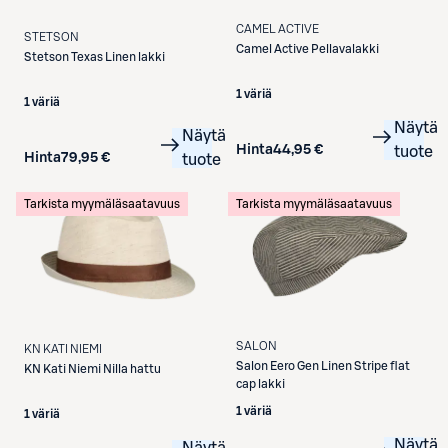
CAMEL ACTIVE
STETSON
Camel Active
Pellavalakki
Stetson
Texas Linen lakki
1 väriä
1 väriä
Näytä
Näytä
Hinta
44,95 €
tuote
Hinta
79,95 €
tuote
Tarkista myymäläsaatavuus
Tarkista myymäläsaatavuus
SALON
KN KATI NIEMI
Salon
Eero Gen Linen Stripe flat
KN Kati Niemi
Nilla hattu
cap lakki
1 väriä
1 väriä
Näytä
Näytä