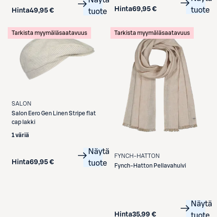
Hinta
69,95 €
tuote
Hinta
49,95 €
tuote
Tarkista myymäläsaatavuus
Tarkista myymäläsaatavuus
SALON
Salon
Eero Gen Linen Stripe flat
cap lakki
1 väriä
Näytä
FYNCH-HATTON
Hinta
69,95 €
tuote
Fynch-Hatton
Pellavahuivi
Näytä
Hinta
35,99 €
tuote