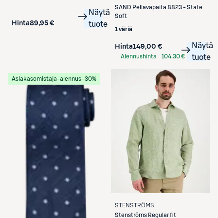
SAND
Pellavapaita 8823 - State
Näytä
Soft
Hinta
89,95 €
tuote
1 väriä
Näytä
Hinta
149,00 €
Alennushinta
104,30 €
tuote
S-Etukortilla
Asiakasomistaja-alennus
−30%
STENSTRÖMS
Stenströms
Regular fit