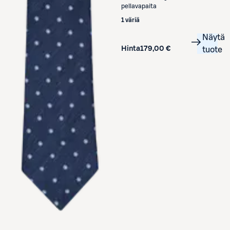
pellavapaita
1 väriä
Näytä
Hinta
179,00 €
tuote