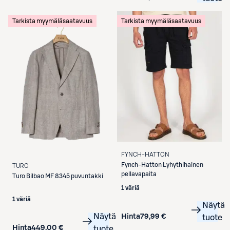
Tarkista myymäläsaatavuus
Tarkista myymäläsaatavuus
FYNCH-HATTON
Fynch-Hatton
Lyhythihainen
TURO
pellavapaita
Turo
Bilbao MF 8345 puvuntakki
1 väriä
1 väriä
Näytä
Näytä
Hinta
79,99 €
tuote
Hinta
449,00 €
tuote