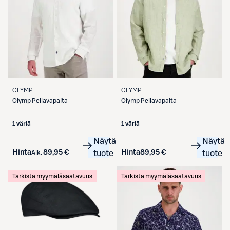
OLYMP
OLYMP
Olymp
Pellavapaita
Olymp
Pellavapaita
1 väriä
1 väriä
Näytä
Näytä
Hinta
89,95 €
Hinta
89,95 €
Alk.
tuote
tuote
Tarkista myymäläsaatavuus
Tarkista myymäläsaatavuus