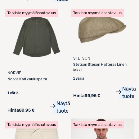
Tarkista myymäläsaatavuus
Tarkista myymäläsaatavuus
STETSON
Stetson
Steson Hatteras Linen
lakki
NORVIE
1 väriä
Norvie
Karl kauluspaita
Näytä
1 väriä
Hinta
99,95 €
tuote
Näytä
Hinta
89,95 €
tuote
Tarkista myymäläsaatavuus
Tarkista myymäläsaatavuus