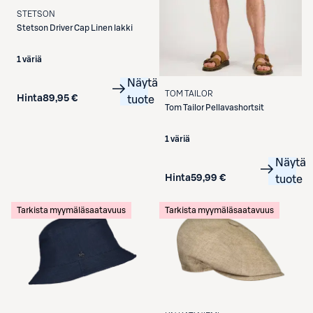
STETSON
Stetson
Driver Cap Linen lakki
1 väriä
Näytä
TOM TAILOR
Hinta
89,95 €
tuote
Tom Tailor
Pellavashortsit
1 väriä
Näytä
Hinta
59,99 €
tuote
Tarkista myymäläsaatavuus
Tarkista myymäläsaatavuus