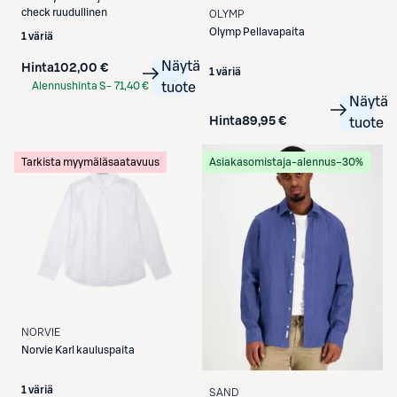
check ruudullinen
OLYMP
Olymp
Pellavapaita
1 väriä
Näytä
Hinta
102,00 €
1 väriä
Alennushinta S-
71,40 €
tuote
Näytä
Etukortilla
Hinta
89,95 €
tuote
Tarkista myymäläsaatavuus
Asiakasomistaja-alennus
−30%
NORVIE
Norvie
Karl kauluspaita
1 väriä
SAND