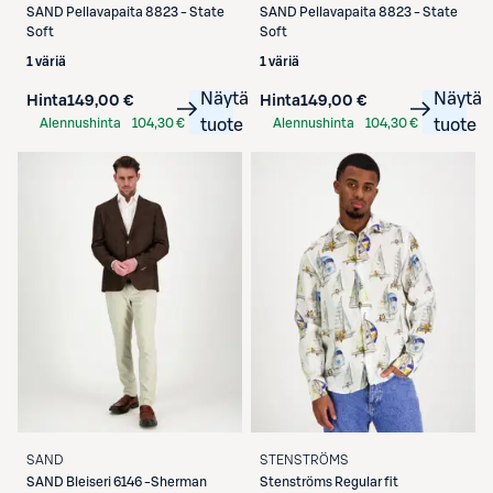
SAND
Pellavapaita 8823 - State
SAND
Pellavapaita 8823 - State
Soft
Soft
1 väriä
1 väriä
Näytä
Näytä
Hinta
149,00 €
Hinta
149,00 €
Alennushinta
104,30 €
tuote
Alennushinta
104,30 €
tuote
S-Etukortilla
S-Etukortilla
SAND
STENSTRÖMS
SAND
Bleiseri 6146 -Sherman
Stenströms
Regular fit