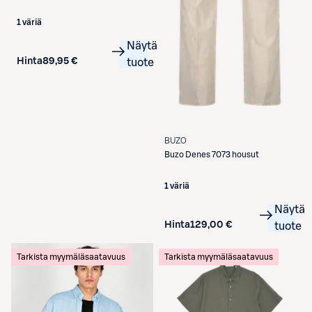
1 väriä
Näytä
Hinta
89,95 €
tuote
BUZO
Buzo
Denes 7073 housut
1 väriä
Näytä
Hinta
129,00 €
tuote
Tarkista myymäläsaatavuus
Tarkista myymäläsaatavuus