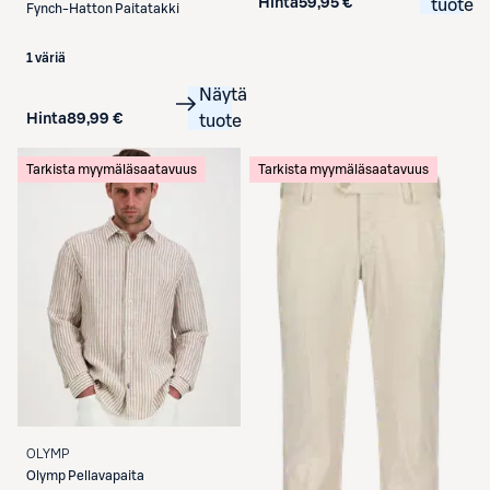
Hinta
59,95 €
tuote
Fynch-Hatton
Paitatakki
1 väriä
Näytä
Hinta
89,99 €
tuote
Tarkista myymäläsaatavuus
Tarkista myymäläsaatavuus
OLYMP
Olymp
Pellavapaita