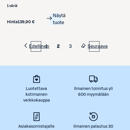
1 väriä
Näytä
Hinta
139,90 €
tuote
Edellinen
1
2
3
4
Seuraava
Luotettava
Ilmainen toimitus yli
kotimainen
600 myymälään
verkkokauppa
Asiakasomistajalle
Ilmainen palautus 30