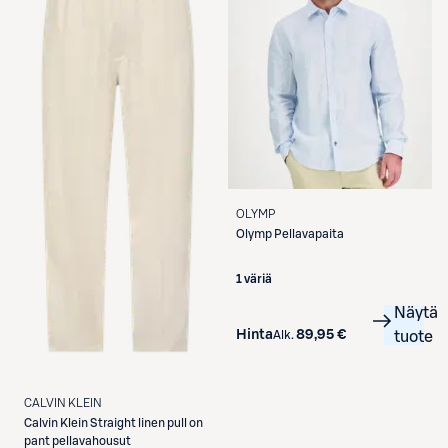
OLYMP
Olymp
Pellavapaita
1 väriä
Näytä
Hinta
89,95 €
Alk.
tuote
CALVIN KLEIN
Calvin Klein
Straight linen pull on
pant pellavahousut