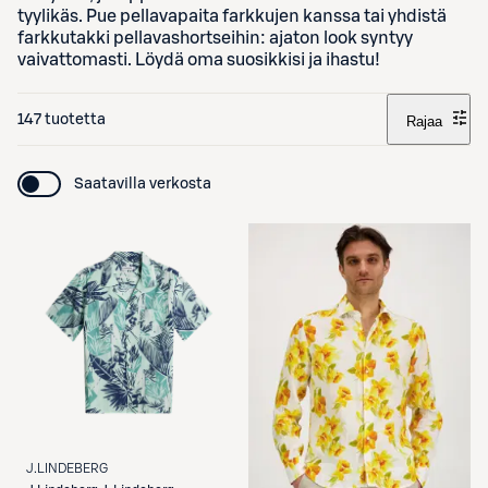
tyylikäs. Pue pellavapaita farkkujen kanssa tai yhdistä
farkkutakki pellavashortseihin: ajaton look syntyy
vaivattomasti. Löydä oma suosikkisi ja ihastu!
147 tuotetta
Rajaa
Saatavilla verkosta
J.LINDEBERG