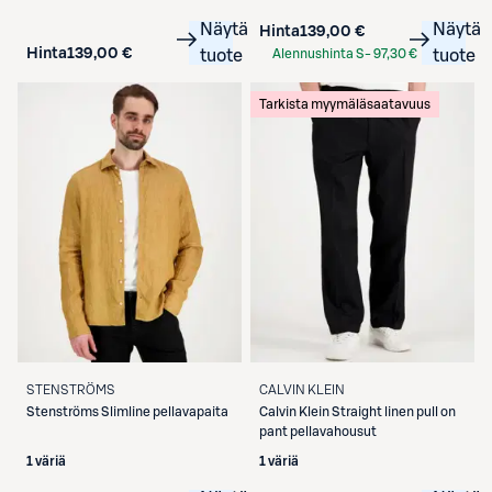
Näytä
Näytä
Hinta
139,00 €
Hinta
139,00 €
tuote
Alennushinta S-
97,30 €
tuote
Etukortilla
Tarkista myymäläsaatavuus
STENSTRÖMS
CALVIN KLEIN
Stenströms
Slimline pellavapaita
Calvin Klein
Straight linen pull on
pant pellavahousut
1 väriä
1 väriä