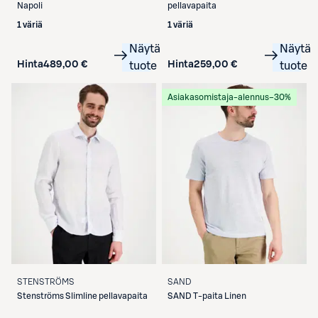
Napoli
pellavapaita
1 väriä
1 väriä
Näytä
Näytä
Hinta
489,00 €
Hinta
259,00 €
tuote
tuote
Asiakasomistaja-alennus
−30%
STENSTRÖMS
SAND
Stenströms
Slimline pellavapaita
SAND
T-paita Linen