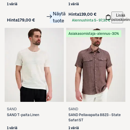
1 väriä
1 väriä
Näytä
Hinta
139,00 €
Lisää
ostoskoriin
Hinta
179,00 €
tuote
Alennushinta S-
97,30 €
Etukortilla
Asiakasomistaja-alennus
−30%
SAND
SAND
SAND
T-paita Linen
SAND
Pellavapaita 8823 - State
Safari ST
1 väriä
1 väriä