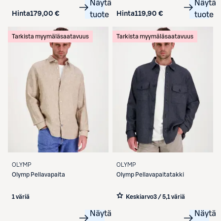
Näytä
Näytä
Hinta
179,00 €
Hinta
119,90 €
tuote
tuote
Tarkista myymäläsaatavuus
Tarkista myymäläsaatavuus
OLYMP
OLYMP
Olymp
Pellavapaita
Olymp
Pellavapaitatakki
1 väriä
Keskiarvo
3 / 5
,
1 väriä
Näytä
Näytä