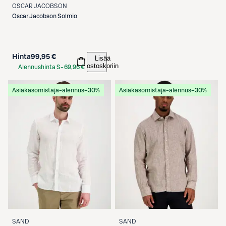
OSCAR JACOBSON
Oscar Jacobson
Solmio
Hinta
99,95 €
Lisää
ostoskoriin
Alennushinta S-
69,96 €
Etukortilla
Asiakasomistaja-alennus
−30%
Asiakasomistaja-alennus
−30%
SAND
SAND