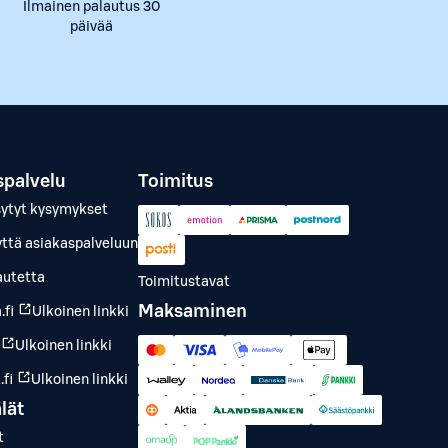
Ilmainen palautus 30
päivää
spalvelu
Toimitus
sytyt kysymykset
yttä asiakaspalveluun
autetta
Toimitustavat
Maksaminen
.fi
Ulkoinen linkki
Ulkoinen linkki
fi
Ulkoinen linkki
lät
t