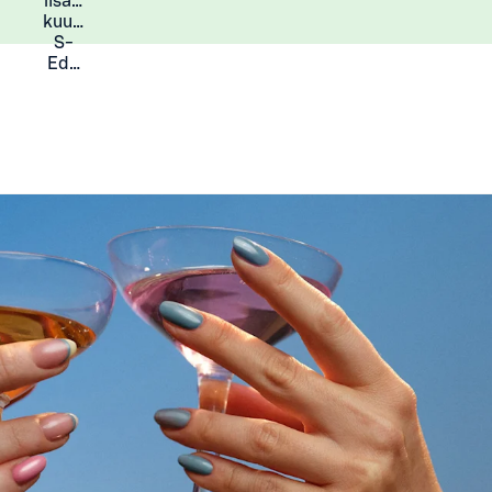
lisää
Lisätietoja
kuukauden
S-
Eduista