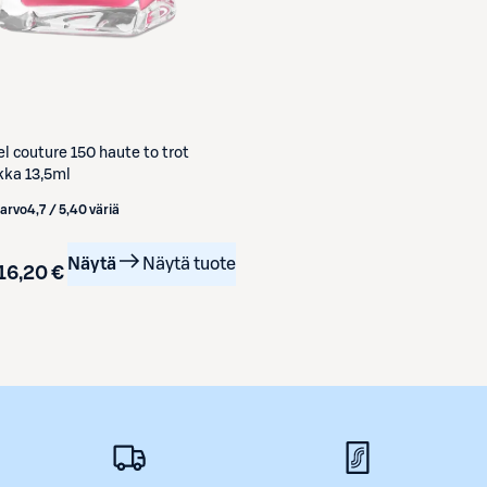
l couture 150 haute to trot
kka 13,5ml
iarvo
4,7 / 5
,
40 väriä
Näytä
Näytä tuote
16,20 €