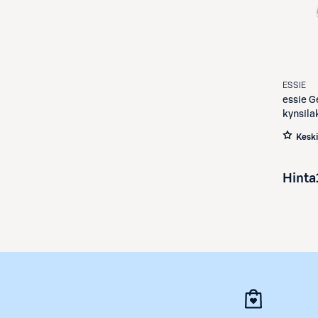
ESSIE
essie
Ge
kynsila
Kesk
Hinta