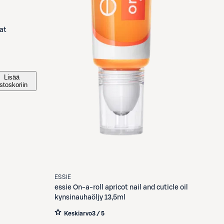
oat
Lisää
stoskoriin
ESSIE
essie
On-a-roll apricot nail and cuticle oil
kynsinauhaöljy 13,5ml
Keskiarvo
3 / 5