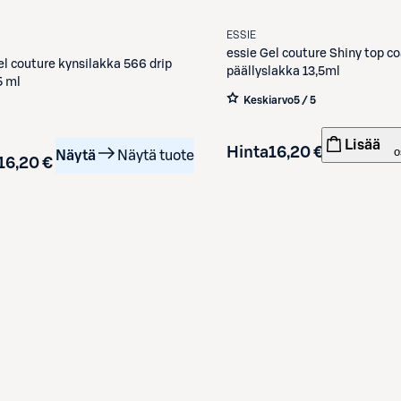
ESSIE
essie
Gel couture Shiny top c
el couture kynsilakka 566 drip
päällyslakka 13,5ml
5 ml
Keskiarvo
5 / 5
Lisää
Hinta
16,20 €
o
Näytä
Näytä tuote
16,20 €