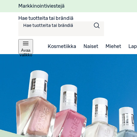
Markkinointiviestejä
Hae tuotteita tai brändiä
Kosmetiikka
Naiset
Miehet
Lap
Avaa
valikko