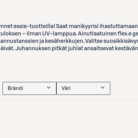
t essie-tuotteilla! Saat manikyyrisi ihastuttamaan pi
uloksen – ilman UV-lamppua. Ainutlaatuinen flex.e gel
annustanssien ja kesäherkkujen. Valitse suosikkisävysi,
äivät. Juhannuksen pitkät juhlat ansaitsevat kestävä
Brändi
Väri