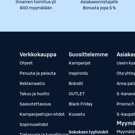
Ilmainen toimitus yli
Asiakasomistajalle
600 myymälään
Bonusta jopa 5 %
Verkkokauppa
Suosittelemme
Asiaka
Ohjeet
Kampanjat
Usein ky
Peruuta ja palauta
Inspiroidu
Ota yhte
Reklamaatio
Brändit
Anna pal
Takuu ja huolto
OUTLET
S-kanava
Saavutettavuus
Black Friday
Prisma.fi
Kampanjaetujen ehdot
Kuvasto
S-kaupat.
Myymä
Sopimusehdot
Myymälä
Sokoksen tyylivinkit