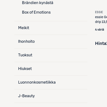
Brändien kynästä
Box of Emotions
ESSIE
essie
G
drip 13,
Meikit
4 väriä
Ihonhoito
Hinta
Tuoksut
Hiukset
Luonnonkosmetiikka
J-Beauty