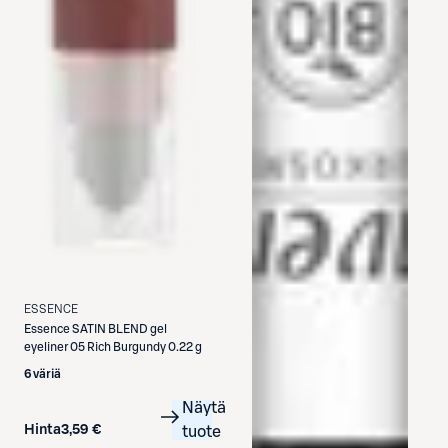
ESSENCE
Essence
SATIN BLEND gel
eyeliner 05 Rich Burgundy 0.22 g
6 väriä
Näytä
Hinta
3,59 €
tuote