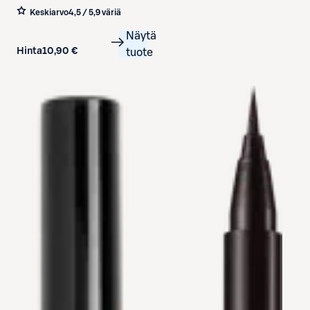
Keskiarvo
4,5 / 5
,
9 väriä
Näytä
Hinta
10,90 €
tuote