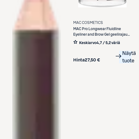
MAC COSMETICS
MAC
Pro Longwear Fluidline
Eyeliner and Brow Gel geelirajaus
3 g
Keskiarvo
4,7 / 5
,
2 väriä
Näytä
Hinta
27,50 €
tuote