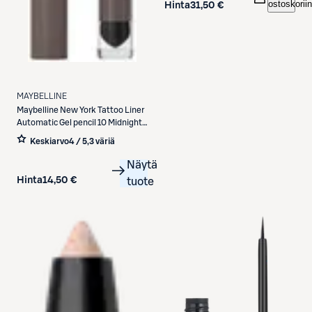
ostoskoriin
Hinta
31,50 €
MAYBELLINE
Maybelline
New York Tattoo Liner
Automatic Gel pencil 10 Midnight
Mocha silmänrajauskynä 0,28 g
Keskiarvo
4 / 5
,
3 väriä
Näytä
Hinta
14,50 €
tuote