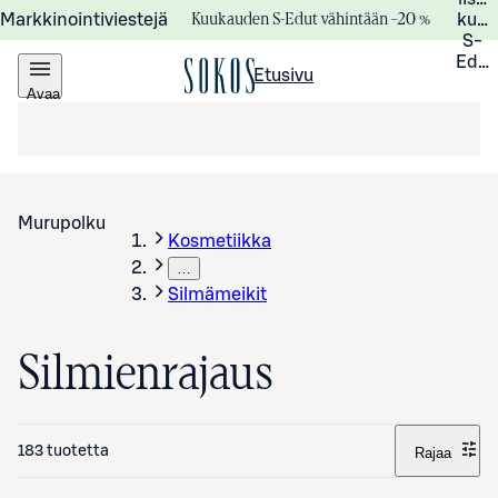
Kuukauden S-Edut vähintään –20 %
Markkinointiviestejä
kuuk
S-
Edui
Etusivu
Avaa
valikko
Murupolku
Kosmetiikka
…
Silmämeikit
Silmienrajaus
183 tuotetta
Rajaa