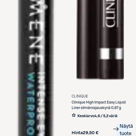
CLINIQUE
Clinique
High Impact Easy Liquid
Liner silmänrajauskynä 0,67 g
Keskiarvo
4,6 / 5
,
2 väriä
Näytä
Hinta
29,50 €
tuote