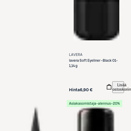
LAVERA
lavera
Soft Eyeliner -Black 01-
1,14 g
Lisää
ostoskoriin
Hinta
6,90 €
Asiakasomistaja-alennus
−20%