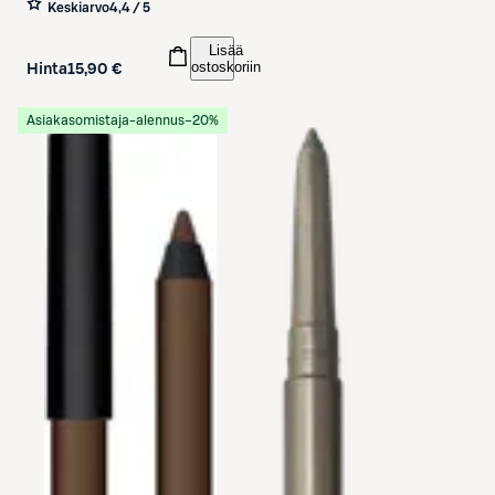
Keskiarvo
4,4 / 5
Lisää
ostoskoriin
Hinta
15,90 €
Asiakasomistaja-alennus
−20%