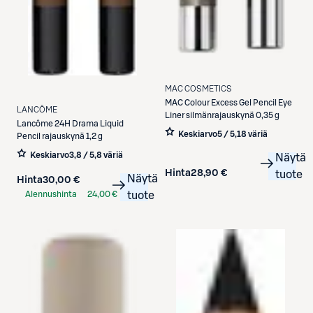
MAC COSMETICS
MAC
Colour Excess Gel Pencil Eye
LANCÔME
Liner silmänrajauskynä 0,35 g
Lancôme
24H Drama Liquid
Keskiarvo
5 / 5
,
18 väriä
Pencil rajauskynä 1,2 g
Keskiarvo
3,8 / 5
,
8 väriä
Näytä
Hinta
28,90 €
tuote
Näytä
Hinta
30,00 €
Alennushinta
24,00 €
tuote
S-Etukortilla