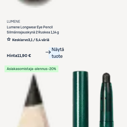
LUMENE
Lumene
Longwear Eye Pencil
Silmänrajauskynä 2 Ruskea 1,14 g
Keskiarvo
3,1 / 5
,
4 väriä
Näytä
Hinta
11,90 €
tuote
Asiakasomistaja-alennus
−20%