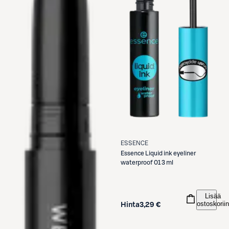
ESSENCE
Essence
Liquid ink eyeliner
waterproof 01 3 ml
Lisää
ostoskoriin
Hinta
3,29 €