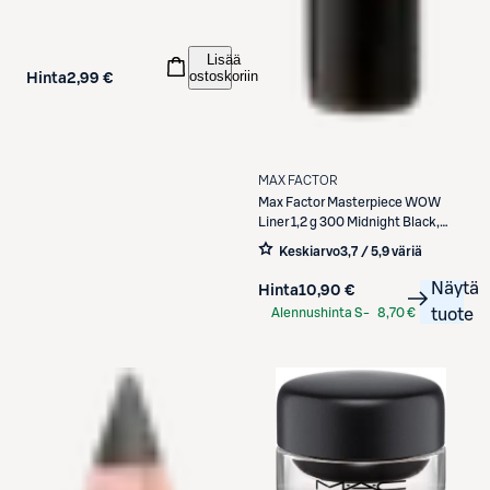
Lisää
ostoskoriin
Hinta
2,99 €
MAX FACTOR
Max Factor
Masterpiece WOW
Liner 1,2 g 300 Midnight Black,
silmänrajaus
Keskiarvo
3,7 / 5
,
9 väriä
Näytä
Hinta
10,90 €
Alennushinta S-
8,70 €
tuote
Etukortilla