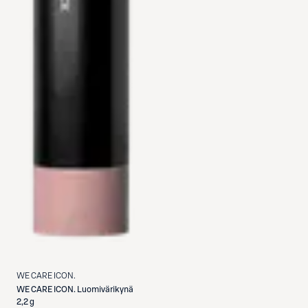
WE CARE ICON.
WE CARE ICON.
Luomivärikynä
2,2 g