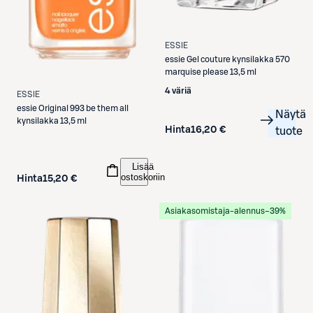
ESSIE
essie
Gel couture kynsilakka 570
marquise please 13,5 ml
4 väriä
ESSIE
essie
Original 993 be them all
Näytä
kynsilakka 13,5 ml
Hinta
16,20 €
tuote
Lisää
ostoskoriin
Hinta
15,20 €
Asiakasomistaja-alennus
−39%