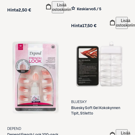
Lisää
ostoskoriin
Keskiarvo
5 / 5
Hinta
2,50 €
Lisää
ostoskoriin
Hinta
17,50 €
BLUESKY
Bluesky
Soft Gel Kokokynnen
Tipit, Stiletto
DEPEND
Lisää
Depend
French Look 100-pack