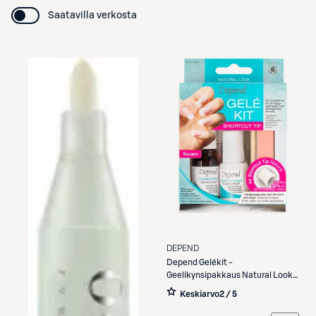
Saatavilla verkosta
DEPEND
Depend
Gelékit -
Geelikynsipakkaus Natural Look
Shortcut Tip nr 80090
Keskiarvo
2 / 5