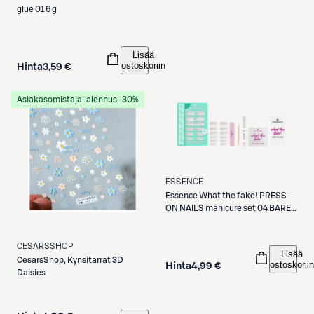
glue 01 6 g
Lisää
ostoskoriin
Hinta
3,59 €
Asiakasomistaja-alennus
−30%
ESSENCE
Essence
What the fake! PRESS-
ON NAILS manicure set 04 BARE
WHITE 28 st
CESARSSHOP
Lisää
CesarsShop, Kynsitarrat 3D
ostoskoriin
Hinta
4,99 €
Daisies