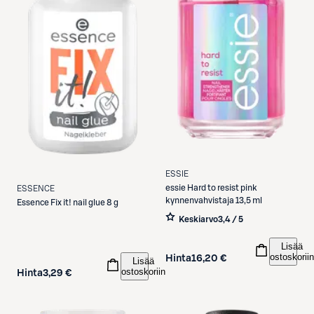
ESSIE
essie
Hard to resist pink
ESSENCE
kynnenvahvistaja 13,5 ml
Essence
Fix it! nail glue 8 g
Keskiarvo
3,4 / 5
Lisää
ostoskoriin
Hinta
16,20 €
Lisää
ostoskoriin
Hinta
3,29 €