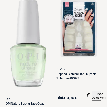
DEPEND
Depend
Fashion Size 96-pack
Stiletto nr 80072
Lisää
ostoskoriin
Hinta
13,00 €
OPI
OPI
Nature Strong Base Coat