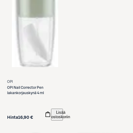
OPI
OPI
Nail Corrector Pen
lakankorjauskynä 4 ml
Lisää
ostoskoriin
Hinta
16,90 €