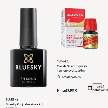
MAVALA
Mavala
Scientifique K+
kynnenkovettaja 5ml
Keskiarvo
5 / 5
Lisää
ostoskoriin
Hinta
17,50 €
BLUESKY
Bluesky
Pohjustusaine - PH