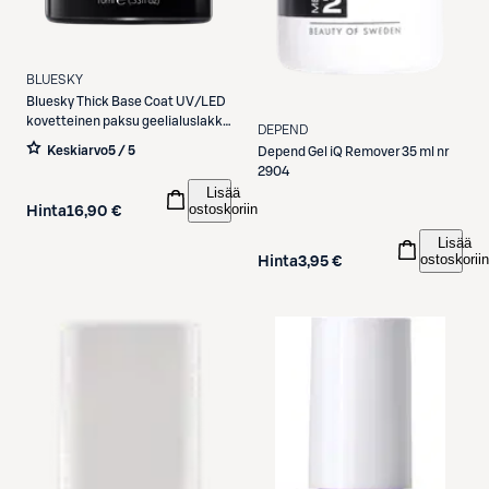
BLUESKY
Bluesky
Thick Base Coat UV/LED
kovetteinen paksu geelialuslakka
DEPEND
10 ml
Keskiarvo
5 / 5
Depend
Gel iQ Remover 35 ml nr
2904
Lisää
ostoskoriin
Hinta
16,90 €
Lisää
ostoskoriin
Hinta
3,95 €