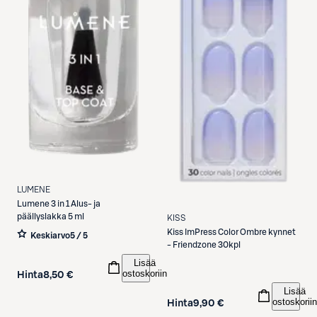
LUMENE
Lumene
3 in 1 Alus- ja
päällyslakka 5 ml
KISS
Kiss
ImPress Color Ombre kynnet
Keskiarvo
5 / 5
- Friendzone 30kpl
Lisää
ostoskoriin
Hinta
8,50 €
Lisää
ostoskoriin
Hinta
9,90 €