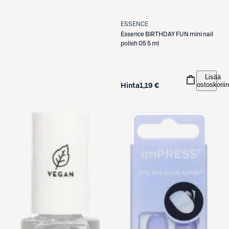
ESSENCE
Essence
BIRTHDAY FUN mini nail
polish 05 5 ml
Lisää
ostoskoriin
Hinta
1,19 €