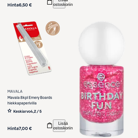
ostoskoriin
Hinta
6,50 €
MAVALA
Mavala
8kpl Emery Boards
hiekkapaperiviila
Keskiarvo
4,2 / 5
Lisää
ostoskoriin
Hinta
7,00 €