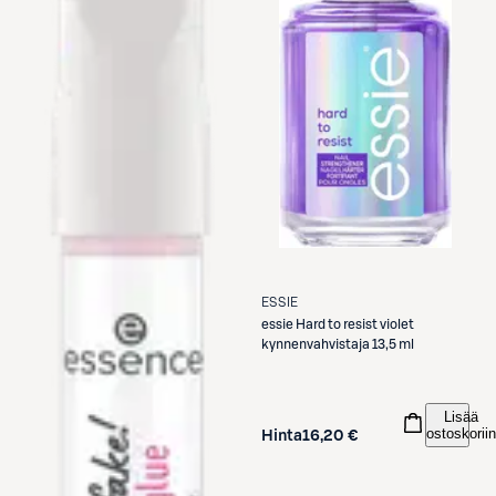
ESSIE
essie
Hard to resist violet
kynnenvahvistaja 13,5 ml
Lisää
ostoskoriin
Hinta
16,20 €