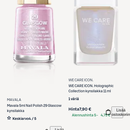
WE CARE ICON.
WE CARE ICON.
Holographic
Collection kynsilakka 11 ml
1 väriä
MAVALA
Mavala
5ml Nail Polish 29 Glascow
Hinta
7,90 €
Lisää
kynsilakka
ostoskoriin
Alennushinta S-
4,75 €
Keskiarvo
4 / 5
Etukortilla
Lisää