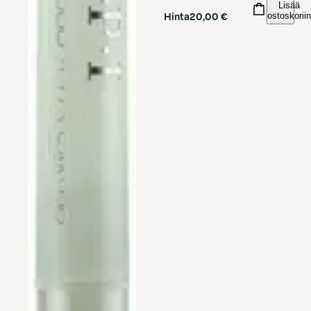
Lisää
ostoskoriin
Hinta
20,00 €