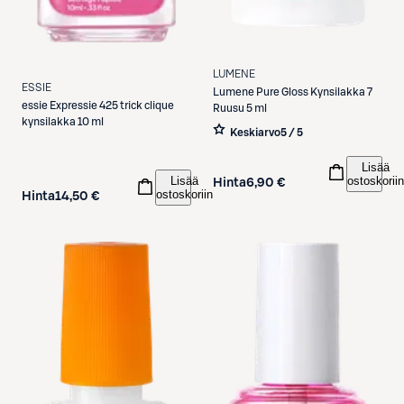
LUMENE
ESSIE
Lumene
Pure Gloss Kynsilakka 7
essie
Expressie 425 trick clique
Ruusu 5 ml
kynsilakka 10 ml
Keskiarvo
5 / 5
Lisää
ostoskoriin
Lisää
Hinta
6,90 €
ostoskoriin
Hinta
14,50 €