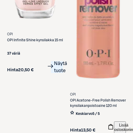
OPI
OPI
Infinite Shine kynsilakka 15 ml
37 väriä
Näytä
Hinta
20,50 €
tuote
OPI
OPI
Acetone-Free Polish Remover
kynsilakanpoistoaine 120 ml
Keskiarvo
5 / 5
Lisää
ostoskoriin
Hinta
13,50 €