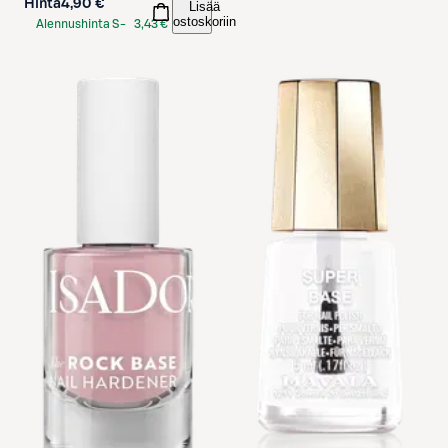
Hinta
4,90 €
Lisää
ostoskoriin
Alennushinta S-
3,43 €
Etukortilla