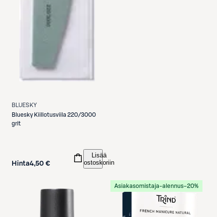
BLUESKY
Bluesky
Kiillotusviila 220/3000
grit
Lisää
ostoskoriin
Hinta
4,50 €
Asiakasomistaja-alennus
−20%