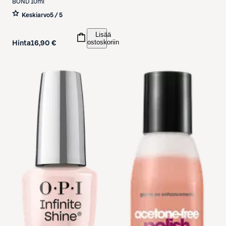
BOND 10ml
Keskiarvo
5 / 5
Lisää
ostoskoriin
Hinta
16,90 €