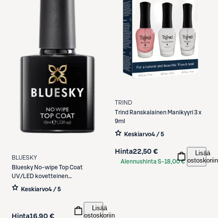
TRIND
Trind
Ranskalainen Manikyyri 3 x
9ml
Keskiarvo
4 / 5
Hinta
22,50 €
Lisää
BLUESKY
ostoskoriin
Alennushinta S-
18,00 €
Bluesky
No-wipe Top Coat
Etukortilla
UV/LED kovetteinen
geelipäällyslakka 10 ml
Keskiarvo
4 / 5
Lisää
ostoskoriin
Hinta
16,90 €