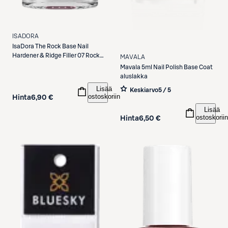
ISADORA
IsaDora
The Rock Base Nail
Hardener & Ridge Filler 07 Rock
MAVALA
Base Kynnenvahvistaja 5 ml
Mavala
5ml Nail Polish Base Coat
aluslakka
Lisää
Keskiarvo
5 / 5
ostoskoriin
Hinta
6,90 €
Lisää
ostoskoriin
Hinta
6,50 €