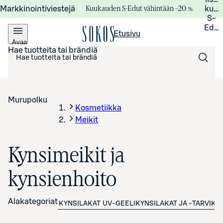
Kuukauden S-Edut vähintään –20 %
Markkinointiviestejä
kuuk
S-
Edui
Etusivu
Avaa
valikko
Hae tuotteita tai brändiä
Murupolku
Kosmetiikka
Meikit
Kynsimeikit ja
kynsienhoito
Alakategoriat
KYNSILAKAT
UV-GEELIKYNSILAKAT JA -TARVIKK