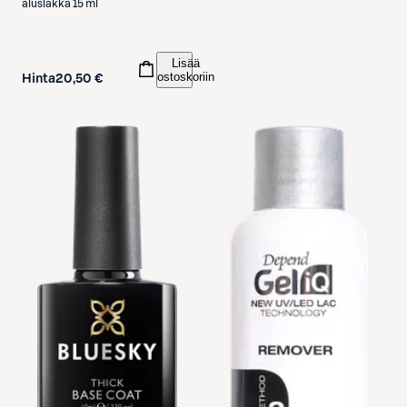
aluslakka 15 ml
Lisää
ostoskoriin
Hinta
20,50 €