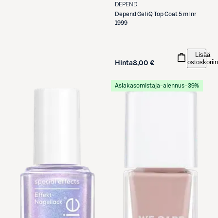
DEPEND
Depend
Gel iQ Top Coat 5 ml nr
1999
Lisää
ostoskoriin
Hinta
8,00 €
Asiakasomistaja-alennus
−39%