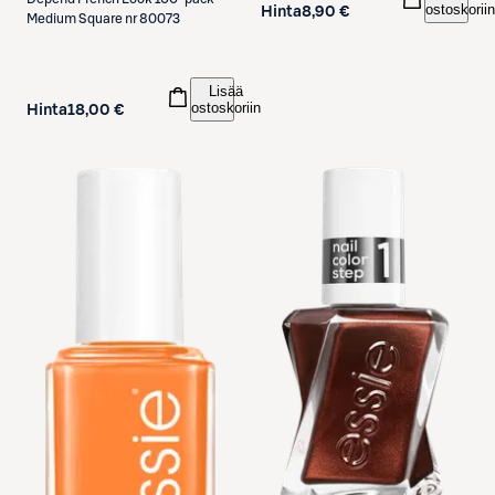
ostoskoriin
Hinta
8,90 €
Medium Square nr 80073
Lisää
ostoskoriin
Hinta
18,00 €