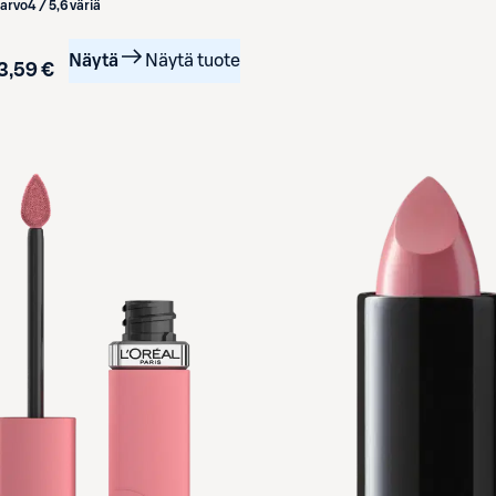
iarvo
4 / 5
,
6 väriä
Näytä
Näytä tuote
3,59 €