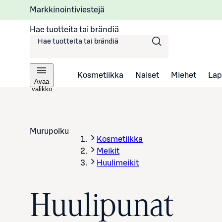
Markkinointiviestejä
Hae tuotteita tai brändiä
Kosmetiikka
Naiset
Miehet
Lap
Avaa
valikko
Murupolku
Kosmetiikka
Meikit
Huulimeikit
Huulipunat