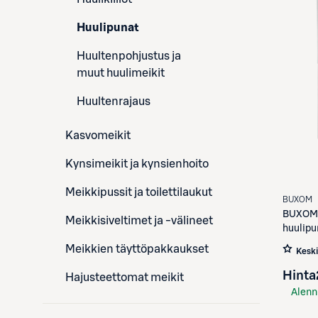
Huulipunat
Huultenpohjustus ja
muut huulimeikit
Huultenrajaus
Kasvomeikit
Kynsimeikit ja kynsienhoito
Meikkipussit ja toilettilaukut
BUXOM
BUXOM
Meikkisiveltimet ja -välineet
huulipu
Meikkien täyttöpakkaukset
Kesk
Hinta
Hajusteettomat meikit
Alenn
S-Etu