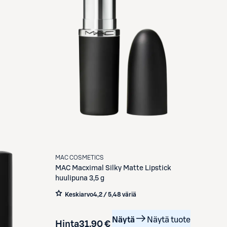
MAC COSMETICS
MAC
Macximal Silky Matte Lipstick
huulipuna 3,5 g
Keskiarvo
4,2 / 5
,
48 väriä
Näytä
Näytä tuote
Hinta
31,90 €