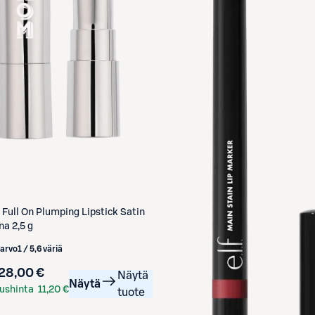
Full On Plumping Lipstick Satin
na 2,5 g
iarvo
1 / 5
,
6 väriä
28,00 €
Näytä
Näytä
ushinta
11,20 €
tuote
kortilla