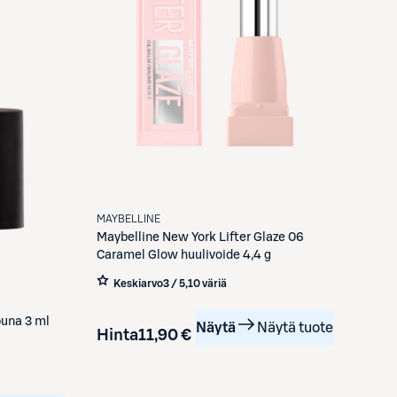
MAYBELLINE
Maybelline
New York Lifter Glaze 06
Caramel Glow huulivoide 4,4 g
Keskiarvo
3 / 5
,
10 väriä
puna 3 ml
Näytä
Näytä tuote
Hinta
11,90 €