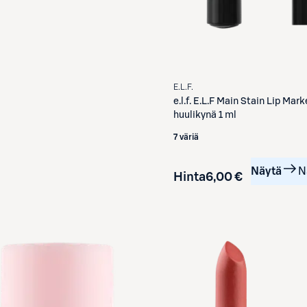
E.L.F.
e.l.f.
E.L.F Main Stain Lip Mark
huulikynä 1 ml
7 väriä
Näytä
N
Hinta
6,00 €