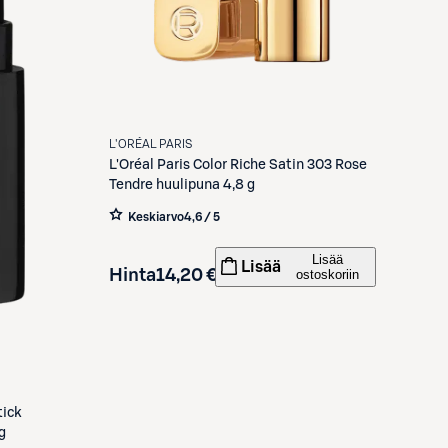
L'ORÉAL PARIS
L'Oréal Paris
Color Riche Satin 303 Rose
Tendre huulipuna 4,8 g
Keskiarvo
4,6 / 5
Lisää
Lisää
Hinta
14,20 €
ostoskoriin
tick
g