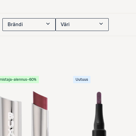
Brändi
Väri
mistaja-alennus
−60%
Uutuus