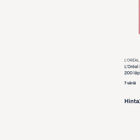
L'ORÉAL
L'Oréal 
7 väriä
Hinta