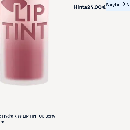
Näytä
N
Hinta
34,00 €
E
e
Hydra kiss LIP TINT 06 Berry
 ml