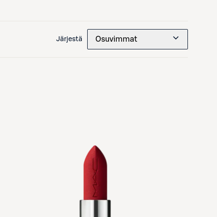
Osuvimmat
Järjestä