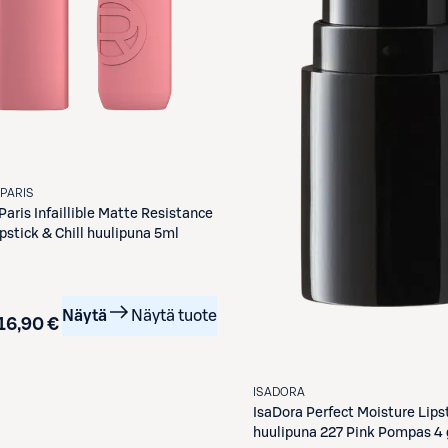
 PARIS
Paris
Infaillible Matte Resistance
200 läppstick & Chill huulipuna 5ml
Näytä
Näytä tuote
16,90 €
ISADORA
IsaDora
Perfect Moisture Lips
huulipuna 227 Pink Pompas 4 