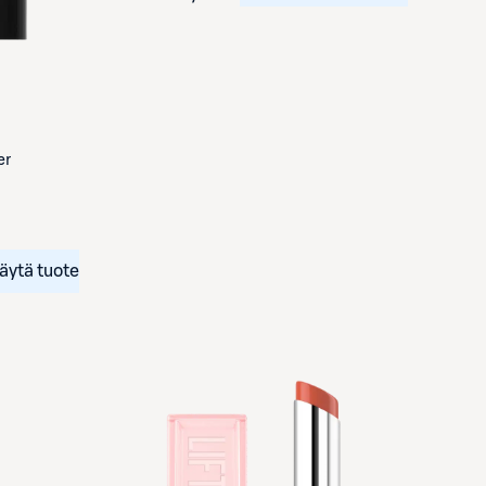
er
äytä tuote