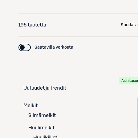
195 tuotetta
Suodata
Saatavilla verkosta
Asiakaso
Uutuudet ja trendit
Meikit
Silmämeikit
Huulimeikit
Huulikiillot