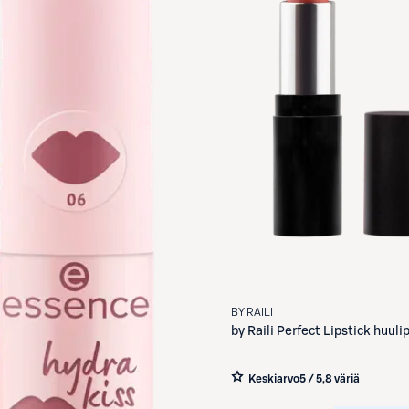
BY RAILI
by Raili
Perfect Lipstick huuli
Keskiarvo
5 / 5
,
8 väriä