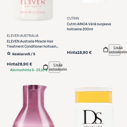
CUTRIN
Cutrin
AINOA Väriä suojaava
hoitoaine 200ml
ELEVEN AUSTRALIA
ELEVEN Australia
Miracle Hair
Treatment Conditioner hoitoaine
Lisää
ostoskoriin
300 ml
Hinta
18,90 €
Keskiarvo
5 / 5
Hinta
28,90 €
Lisää
ostoskoriin
Alennushinta S-
23,10 €
Etukortilla