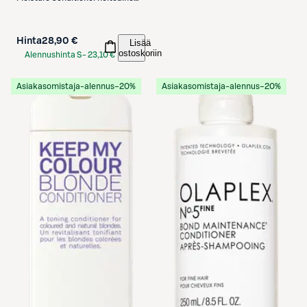
300 ml
Hinta
28,90 €
Lisää
ostoskoriin
Alennushinta S-
23,10 €
Etukortilla
Asiakasomistaja-alennus
−20%
Asiakasomistaja-alennus
−20%