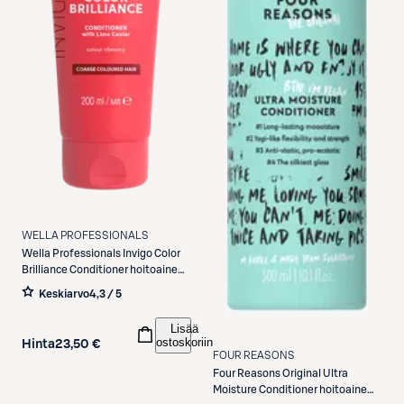
WELLA PROFESSIONALS
Wella Professionals
Invigo Color
Brilliance Conditioner hoitoaine
200 ml
Keskiarvo
4,3 / 5
Lisää
ostoskoriin
Hinta
23,50 €
FOUR REASONS
Four Reasons
Original Ultra
Moisture Conditioner hoitoaine