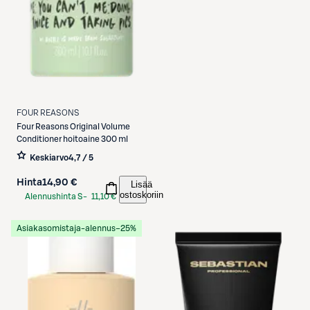
FOUR REASONS
Four Reasons
Original Volume
Conditioner hoitoaine 300 ml
Keskiarvo
4,7 / 5
Hinta
14,90 €
Lisää
ostoskoriin
Alennushinta S-
11,10 €
Etukortilla
Asiakasomistaja-alennus
−25%