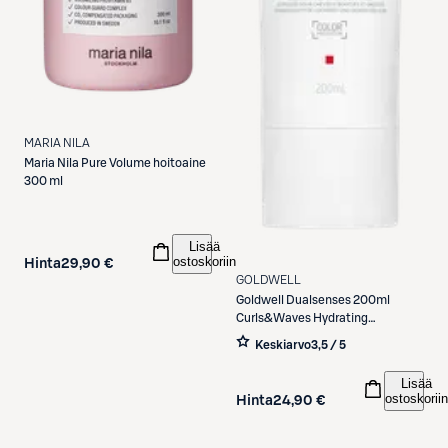
MARIA NILA
Maria Nila
Pure Volume hoitoaine
300 ml
Lisää
ostoskoriin
Hinta
29,90 €
GOLDWELL
Goldwell
Dualsenses 200ml
Curls&Waves Hydrating
Hoitoaine
Keskiarvo
3,5 / 5
Lisää
ostoskoriin
Hinta
24,90 €