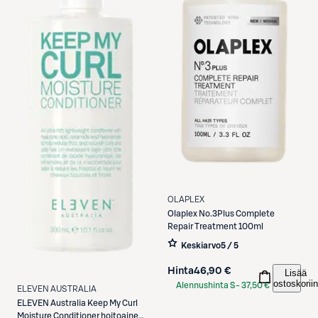
OLAPLEX
Olaplex
No.3Plus Complete
Repair Treatment 100ml
Keskiarvo
5 / 5
Hinta
46,90 €
Lisää
ostoskoriin
Alennushinta S-
37,50 €
ELEVEN AUSTRALIA
Etukortilla
ELEVEN Australia
Keep My Curl
Moisture Conditioner hoitoaine