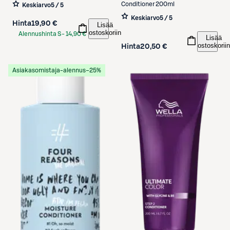
250 ml
Conditioner 200ml
Keskiarvo
5 / 5
Keskiarvo
5 / 5
Hinta
19,90 €
Lisää
ostoskoriin
Alennushinta S-
14,90 €
Lisää
Etukortilla
ostoskoriin
Hinta
20,50 €
Asiakasomistaja-alennus
−25%