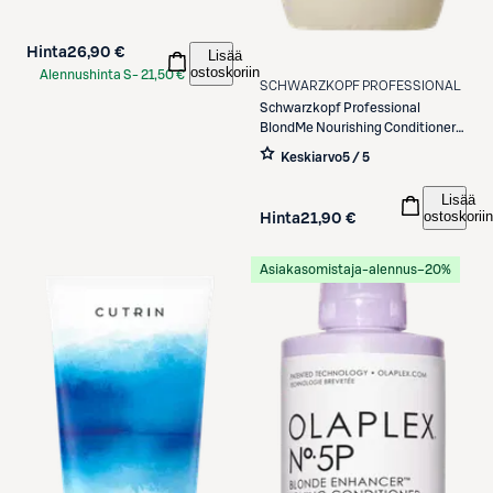
300 ml
Hinta
26,90 €
Lisää
ostoskoriin
Alennushinta S-
21,50 €
SCHWARZKOPF PROFESSIONAL
Etukortilla
Schwarzkopf Professional
BlondMe Nourishing Conditioner
250ml
Keskiarvo
5 / 5
Lisää
ostoskoriin
Hinta
21,90 €
Asiakasomistaja-alennus
−20%