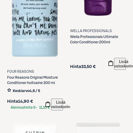
WELLA PROFESSIONALS
Wella Professionals
Ultimate
Color Conditioner 200ml
Lisää
ostoskoriin
Hinta
33,50 €
FOUR REASONS
Four Reasons
Original Moisture
Conditioner hoitoaine 300 ml
Keskiarvo
4,6 / 5
Hinta
14,90 €
Lisää
ostoskoriin
Alennushinta S-
11,10 €
Etukortilla