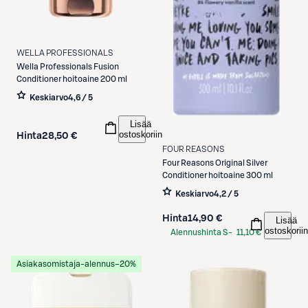
WELLA PROFESSIONALS
Wella Professionals
Fusion
Conditioner hoitoaine 200 ml
Keskiarvo
4,6 / 5
Lisää
ostoskoriin
Hinta
28,50 €
FOUR REASONS
Four Reasons
Original Silver
Conditioner hoitoaine 300 ml
Keskiarvo
4,2 / 5
Hinta
14,90 €
Lisää
ostoskoriin
Alennushinta S-
11,10 €
Etukortilla
Asiakasomistaja-alennus
−20%