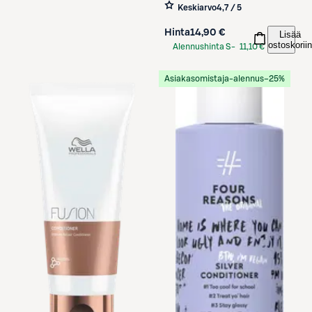
300 ml
Keskiarvo
4,7 / 5
Hinta
14,90 €
Lisää
ostoskoriin
Alennushinta S-
11,10 €
Etukortilla
Asiakasomistaja-alennus
−25%