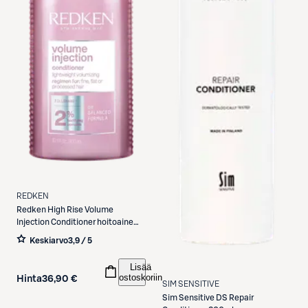
REDKEN
Redken
High Rise Volume
Injection Conditioner hoitoaine
300 ml
Keskiarvo
3,9 / 5
Lisää
ostoskoriin
Hinta
36,90 €
SIM SENSITIVE
Sim Sensitive
DS Repair