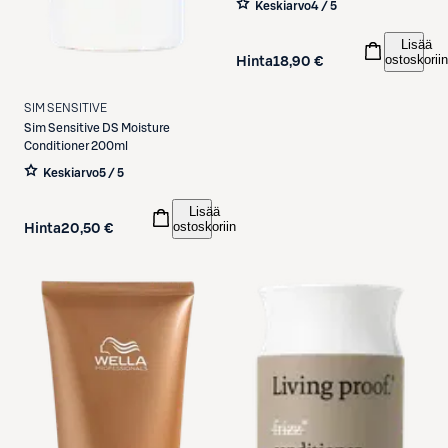
Keskiarvo
4 / 5
Lisää
ostoskoriin
Hinta
18,90 €
SIM SENSITIVE
Sim Sensitive
DS Moisture
Conditioner 200ml
Keskiarvo
5 / 5
Lisää
ostoskoriin
Hinta
20,50 €