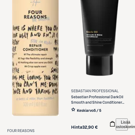
SEBASTIAN PROFESSIONAL
Sebastian Professional
DarkOil
Smooth and Shine Conditioner
200ml
Keskiarvo
5 / 5
Lisää
ostoskoriin
Hinta
32,90 €
FOUR REASONS