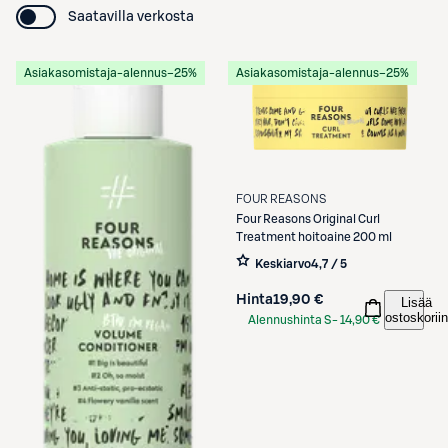
Saatavilla verkosta
Asiakasomistaja-alennus
−25%
Asiakasomistaja-alennus
−25%
FOUR REASONS
Four Reasons
Original Curl
Treatment hoitoaine 200 ml
Keskiarvo
4,7 / 5
Hinta
19,90 €
Lisää
ostoskoriin
Alennushinta S-
14,90 €
Etukortilla