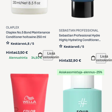
OLAPLEX
SEBASTIAN PROFESSIONAL
Olaplex
No.5 Bond Maintenance
Sebastian Professional
Hydre
Conditioner hoitoaine 250 ml
Highly Hydrating Conditioner
Keskiarvo
4,8 / 5
200ml
Keskiarvo
5 / 5
Hinta
43,50 €
Lisää
Lisää
ostoskoriin
Alennushinta
34,80 €
ostoskoriin
Hinta
32,90 €
S-Etukortilla
Asiakasomistaja-alennus
−25%