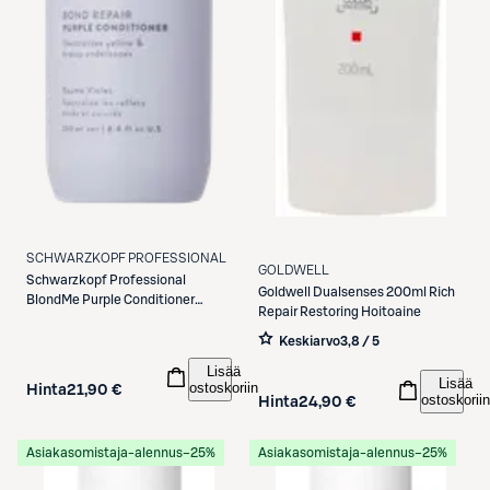
SCHWARZKOPF PROFESSIONAL
GOLDWELL
Schwarzkopf Professional
Goldwell
Dualsenses 200ml Rich
BlondMe Purple Conditioner
Repair Restoring Hoitoaine
250ml
Keskiarvo
3,8 / 5
Lisää
Lisää
ostoskoriin
Hinta
21,90 €
ostoskoriin
Hinta
24,90 €
Asiakasomistaja-alennus
−25%
Asiakasomistaja-alennus
−25%