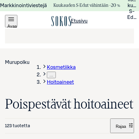
Kuukauden S-Edut vähintään –20 %
Markkinointiviestejä
kuuk
S-
Edui
Etusivu
Avaa
valikko
Murupolku
Kosmetiikka
…
Hoitoaineet
Poispestävät hoitoaineet
123 tuotetta
Rajaa