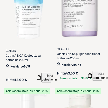
OLAPLEX
CUTRIN
Olaplex
No.5p purple conditioner
Cutrin
AINOA Kosteuttava
hoitoaine 250 ml
hoitoaine 200ml
Keskiarvo
4 / 5
Keskiarvo
5 / 5
Hinta
43,50 €
Lisää
Lisää
ostoskoriin
Alennushinta
34,80 €
ostoskoriin
Hinta
18,90 €
S-Etukortilla
Asiakasomistaja-alennus
−20%
Asiakasomistaja-alennus
−20%