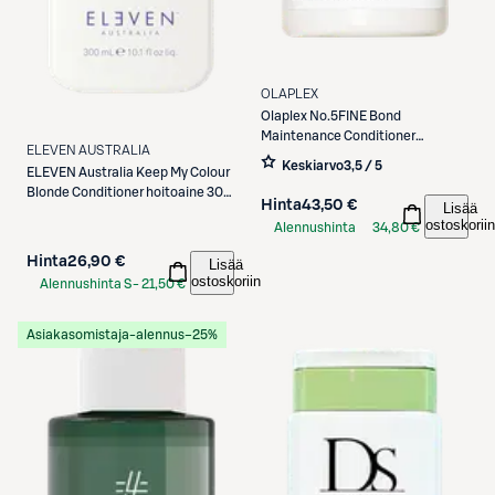
OLAPLEX
Olaplex
No.5FINE Bond
Maintenance Conditioner
ELEVEN AUSTRALIA
hoitoaine 250 ml
Keskiarvo
3,5 / 5
ELEVEN Australia
Keep My Colour
Blonde Conditioner hoitoaine 300
Hinta
43,50 €
Lisää
ml
ostoskoriin
Alennushinta
34,80 €
S-Etukortilla
Hinta
26,90 €
Lisää
ostoskoriin
Alennushinta S-
21,50 €
Etukortilla
Asiakasomistaja-alennus
−25%