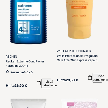
WELLA PROFESSIONALS
Wella Professionals
Invigo Sun
REDKEN
Care After Sun Express Repair
Redken
Extreme Conditioner
Conditioner hoitoaine 200 ml
hoitoaine 300ml
Keskiarvo
4,6 / 5
Lisää
ostoskoriin
Hinta
23,50 €
Lisää
ostoskoriin
Hinta
36,90 €