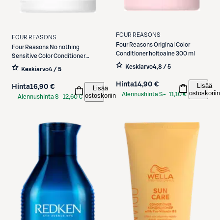
FOUR REASONS
FOUR REASONS
Four Reasons
Original Color
Four Reasons
No nothing
Conditioner hoitoaine 300 ml
Sensitive Color Conditioner
hoitoaine 300 ml
Keskiarvo
4,8 / 5
Keskiarvo
4 / 5
Hinta
14,90 €
Lisää
Hinta
16,90 €
Lisää
ostoskoriin
Alennushinta S-
11,10 €
ostoskoriin
Alennushinta S-
12,60 €
Etukortilla
Etukortilla