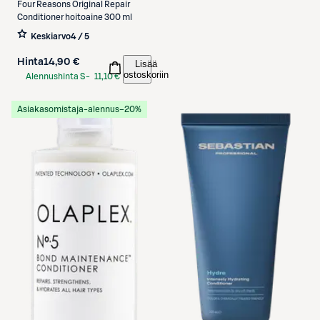
Four Reasons
Original Repair
Conditioner hoitoaine 300 ml
Keskiarvo
4 / 5
Hinta
14,90 €
Lisää
ostoskoriin
Alennushinta S-
11,10 €
Etukortilla
Asiakasomistaja-alennus
−20%