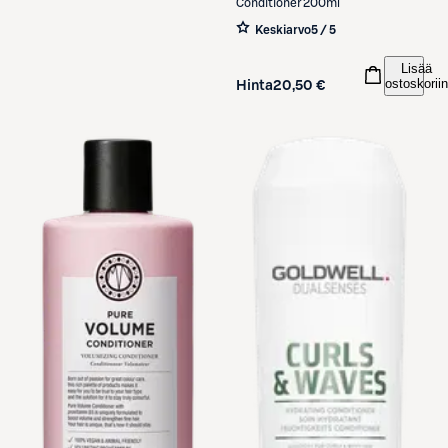
Conditioner 200ml
Keskiarvo
5 / 5
Lisää
ostoskoriin
Hinta
20,50 €