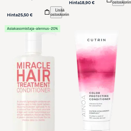
ostoskoriin
Hinta
18,90 €
Lisää
ostoskoriin
Hinta
25,50 €
Asiakasomistaja-alennus
−20%