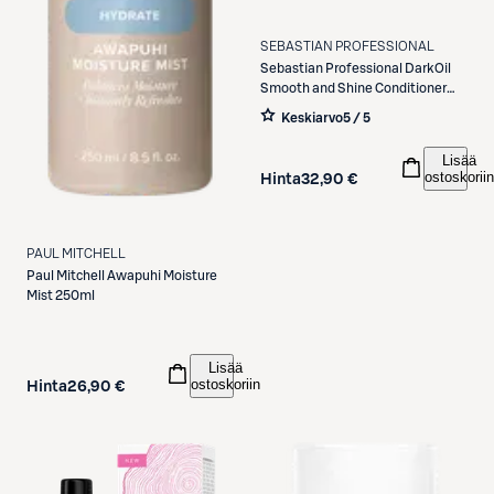
SEBASTIAN PROFESSIONAL
Sebastian Professional
DarkOil
Smooth and Shine Conditioner
200ml
Keskiarvo
5 / 5
Lisää
ostoskoriin
Hinta
32,90 €
PAUL MITCHELL
Paul Mitchell
Awapuhi Moisture
Mist 250ml
Lisää
ostoskoriin
Hinta
26,90 €