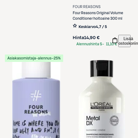
FOUR REASONS
Four Reasons
Original Volume
Conditioner hoitoaine 300 ml
Keskiarvo
4,7 / 5
Hinta
14,90 €
Lisää
ostoskoriin
Alennushinta S-
11,10 €
Etukortilla
Asiakasomistaja-alennus
−25%