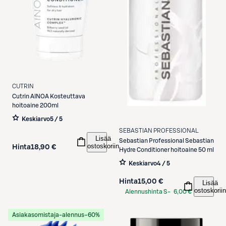
CUTRIN
Cutrin
AINOA Kosteuttava
hoitoaine 200ml
Keskiarvo
5 / 5
SEBASTIAN PROFESSIONAL
Lisää
Sebastian Professional
Sebastian
ostoskoriin
Hinta
18,90 €
Hydre Conditioner hoitoaine 50 ml
Keskiarvo
4 / 5
Hinta
15,00 €
Lisää
ostoskoriin
Alennushinta S-
6,00 €
Etukortilla
Asiakasomistaja-alennus
−60%