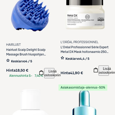
L'ORÉAL PROFESSIONNEL
HAIRLUST
L'Oréal Professionnel
Série Expert
Hairlust
Scalp Delight Scalp
Metal DX Mask hoitonaamio 250
Massage Brush hiuspohjan
ml
Keskiarvo
4,4 / 5
hierontaharja
Keskiarvo
4 / 5
Lisää
Hinta
18,50 €
Lisää
ostoskoriin
Hinta
41,90 €
ostoskoriin
Alennushinta S-
7,40 €
Etukortilla
Asiakasomistaja-alennus
−50%