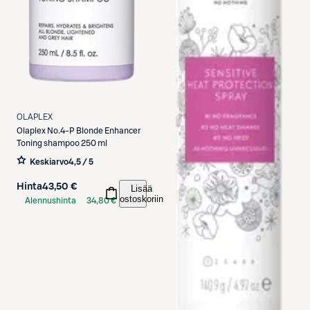
OLAPLEX
Olaplex
No.4-P Blonde Enhancer
Toning shampoo 250 ml
Keskiarvo
4,5 / 5
Hinta
43,50 €
Lisää
ostoskoriin
Alennushinta
34,80 €
S-Etukortilla