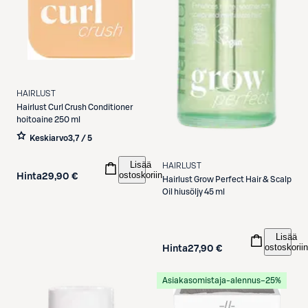
HAIRLUST
Hairlust
Curl Crush Conditioner
hoitoaine 250 ml
Keskiarvo
3,7 / 5
Lisää
HAIRLUST
ostoskoriin
Hinta
29,90 €
Hairlust
Grow Perfect Hair & Scalp
Oil hiusöljy 45 ml
Lisää
ostoskoriin
Hinta
27,90 €
Asiakasomistaja-alennus
−25%