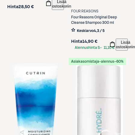
Lisää
ostoskoriin
Hinta
28,50 €
FOUR REASONS
Four Reasons
Original Deep
Cleanse Shampoo 300 ml
Keskiarvo
4,3 / 5
Hinta
14,90 €
Lisää
ostoskoriin
Alennushinta S-
11,10 €
Etukortilla
Asiakasomistaja-alennus
−60%