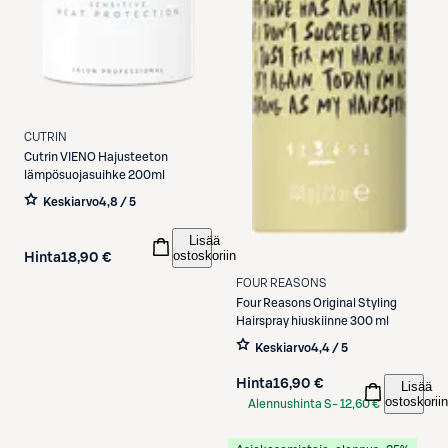
CUTRIN
Cutrin
VIENO Hajusteeton
lämpösuojasuihke 200ml
Keskiarvo
4,8 / 5
Lisää
ostoskoriin
Hinta
18,90 €
FOUR REASONS
Four Reasons
Original Styling
Hairspray hiuskiinne 300 ml
Keskiarvo
4,4 / 5
Hinta
16,90 €
Lisää
ostoskoriin
Alennushinta S-
12,60 €
Etukortilla