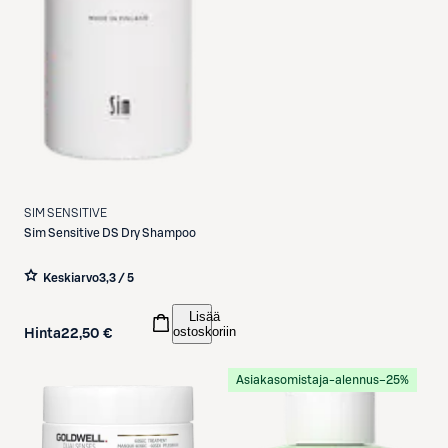
SIM SENSITIVE
Sim Sensitive
DS Dry Shampoo
Keskiarvo
3,3 / 5
Lisää
ostoskoriin
Hinta
22,50 €
Asiakasomistaja-alennus
−25%