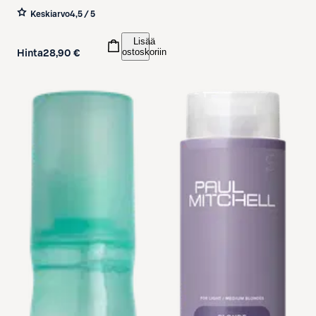
150 ml
Keskiarvo
4,5 / 5
Lisää
ostoskoriin
Hinta
28,90 €