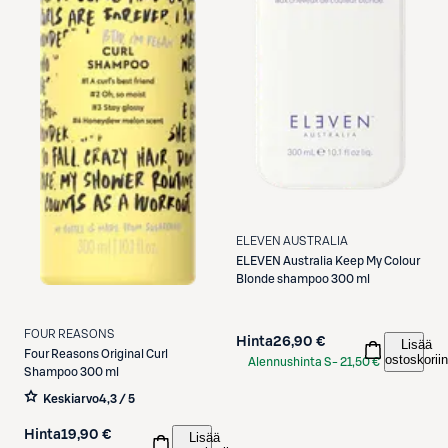
ELEVEN AUSTRALIA
ELEVEN Australia
Keep My Colour
Blonde shampoo 300 ml
FOUR REASONS
Hinta
26,90 €
Lisää
Four Reasons
Original Curl
ostoskoriin
Alennushinta S-
21,50 €
Shampoo 300 ml
Etukortilla
Keskiarvo
4,3 / 5
Hinta
19,90 €
Lisää