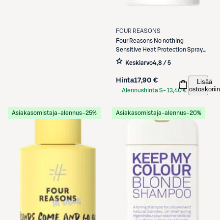
FOUR REASONS
Four Reasons
No nothing
Sensitive Heat Protection Spray
lämpösuojasuihke 200 ml
Keskiarvo
4,8 / 5
Hinta
17,90 €
Lisää
ostoskoriin
Alennushinta S-
13,40 €
Etukortilla
Asiakasomistaja-alennus
−25%
Asiakasomistaja-alennus
−20%