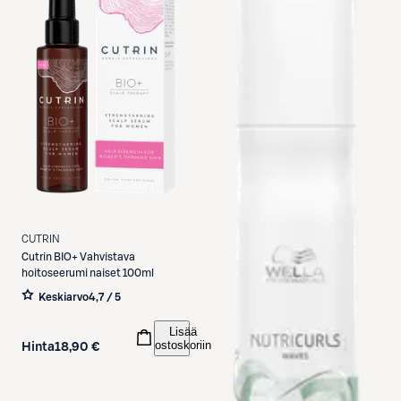
CUTRIN
Cutrin
BIO+ Vahvistava
hoitoseerumi naiset 100ml
Keskiarvo
4,7 / 5
Lisää
ostoskoriin
Hinta
18,90 €