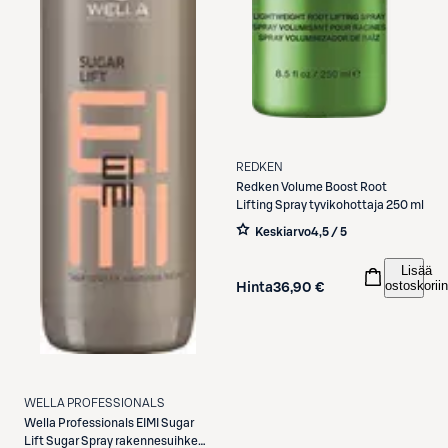
REDKEN
Redken
Volume Boost Root
Lifting Spray tyvikohottaja 250 ml
Keskiarvo
4,5 / 5
Lisää
ostoskoriin
Hinta
36,90 €
WELLA PROFESSIONALS
Wella Professionals
EIMI Sugar
Lift Sugar Spray rakennesuihke