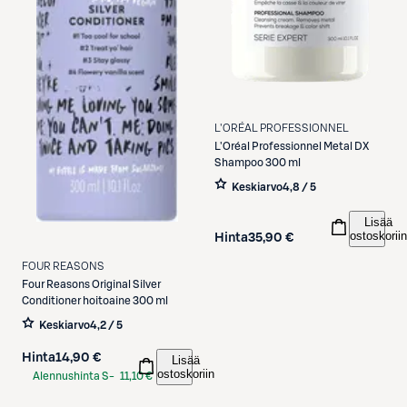
L'ORÉAL PROFESSIONNEL
L'Oréal Professionnel
Metal DX
Shampoo 300 ml
Keskiarvo
4,8 / 5
Lisää
ostoskoriin
Hinta
35,90 €
FOUR REASONS
Four Reasons
Original Silver
Conditioner hoitoaine 300 ml
Keskiarvo
4,2 / 5
Hinta
14,90 €
Lisää
ostoskoriin
Alennushinta S-
11,10 €
Etukortilla