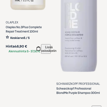
OLAPLEX
Olaplex
No.3Plus Complete
Repair Treatment 100ml
Keskiarvo
5 / 5
Hinta
46,90 €
Lisää
ostoskoriin
Alennushinta S-
37,50 €
Etukortilla
SCHWARZKOPF PROFESSIONAL
Schwarzkopf Professional
BlondMe Purple Shampoo 300ml