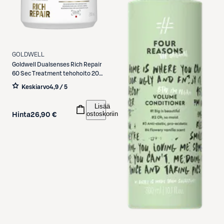
GOLDWELL
Goldwell
Dualsenses Rich Repair
60 Sec Treatment tehohoito 200
ml
Keskiarvo
4,9 / 5
Lisää
ostoskoriin
Hinta
26,90 €