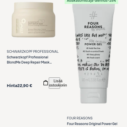
Asiakasomistaja-alennus
−25%
SCHWARZKOPF PROFESSIONAL
Schwarzkopf Professional
BlondMe Deep Repair Mask
200ml
Lisää
ostoskoriin
Hinta
22,90 €
FOUR REASONS
Four Reasons
Original Power Gel