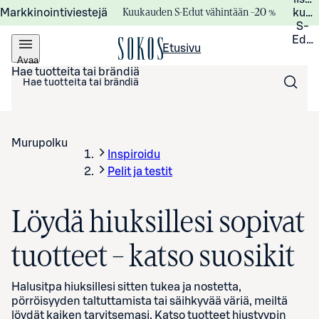
Kuukauden S-Edut vähintään –20 %
Markkinointiviestejä
kuuk
S-
Edui
Etusivu
Avaa
valikko
Hae tuotteita tai brändiä
Murupolku
Inspiroidu
Pelit ja testit
Löydä hiuksillesi sopivat
tuotteet – katso suosikit
Halusitpa hiuksillesi sitten tukea ja nostetta,
pörröisyyden taltuttamista tai säihkyvää väriä, meiltä
löydät kaiken tarvitsemasi. Katso tuotteet hiustyypin