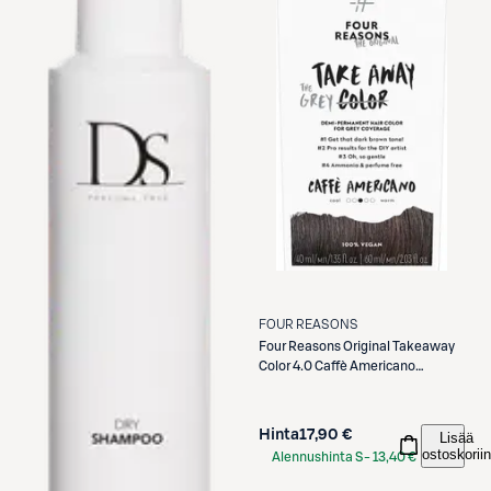
FOUR REASONS
Four Reasons
Original Takeaway
Color 4.0 Caffè Americano
kestosävyte
Hinta
17,90 €
Lisää
ostoskoriin
Alennushinta S-
13,40 €
Etukortilla