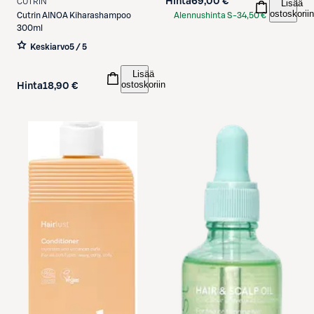
Hinta
69,00 €
CUTRIN
Lisää
ostoskoriin
Alennushinta S-
34,50 €
Cutrin
AINOA Kiharashampoo
300ml
Etukortilla
Keskiarvo
5 / 5
Lisää
ostoskoriin
Hinta
18,90 €