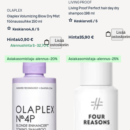
LIVING PROOF
Living Proof
Perfect hair day dry
OLAPLEX
shampoo 198 ml
Olaplex
Volumizing Blow Dry Mist
Keskiarvo
5 / 5
föönaussuihke 150 ml
Keskiarvo
4,6 / 5
Lisää
ostoskoriin
Hinta
35,90 €
Hinta
40,90 €
Lisää
ostoskoriin
Alennushinta S-
32,70 €
Etukortilla
Asiakasomistaja-alennus
−20%
Asiakasomistaja-alennus
−25%