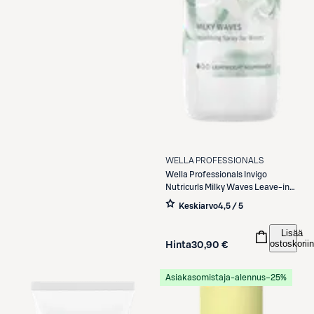
WELLA PROFESSIONALS
Wella Professionals
Invigo
Nutricurls Milky Waves Leave-in
Spray hoitosuihke 150 ml
Keskiarvo
4,5 / 5
Lisää
ostoskoriin
Hinta
30,90 €
Asiakasomistaja-alennus
−25%