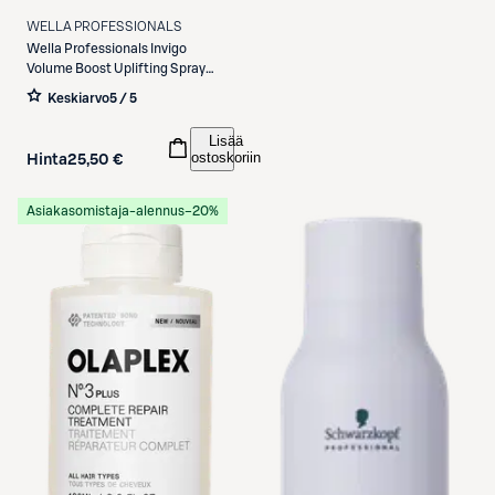
WELLA PROFESSIONALS
Wella Professionals
Invigo
Volume Boost Uplifting Spray
suihke 150 ml
Keskiarvo
5 / 5
Lisää
ostoskoriin
Hinta
25,50 €
Asiakasomistaja-alennus
−20%